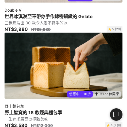
Double V
世界冰淇淋亞軍帶你手作綿密細緻的 Gelato
三步驟端出 30 款令人愛不釋手的冰
NT$3,980
NT$5,980
5 (29)
優惠中・30折
3177 位同學
野上麵包坊
野上智寬的 16 款經典麵包學
一生追求最高の極致美味
NT$3,580
NT$12,000
4.3 (6)