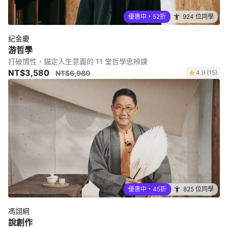
優惠中・52折
924 位同學
紀金慶
游哲學
打破慣性，錨定人生意義的 11 堂哲學思辨課
NT$3,580
NT$6,980
4.9 (15)
優惠中・45折
825 位同學
馮翊綱
說創作