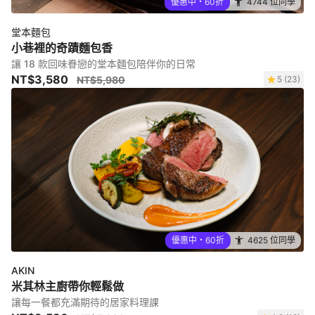
優惠中・60折
4744 位同學
堂本麵包
小巷裡的奇蹟麵包香
讓 18 款回味眷戀的堂本麵包陪伴你的日常
NT$3,580
NT$5,980
5 (23)
優惠中・60折
4625 位同學
AKIN
米其林主廚帶你輕鬆做
讓每一餐都充滿期待的居家料理課