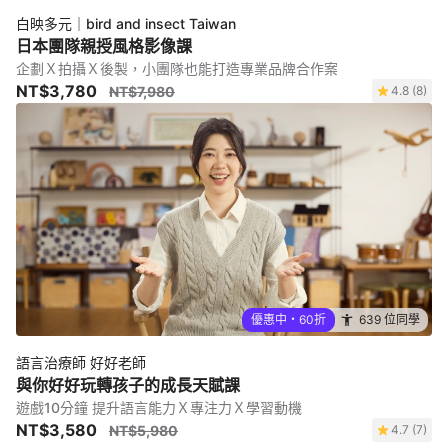
白映多元｜bird and insect Taiwan
日本團隊親授風格影像課
企劃Ｘ拍攝Ｘ後製，小團隊也能打造專業品牌合作案
NT$3,780
NT$7,980
4.8 (8)
優惠中・60折
639 位同學
語言治療師 好好老師
與你好好玩轉孩子的成長天賦課
遊戲10分鐘 提升語言能力Ｘ專注力Ｘ學習動機
NT$3,580
NT$5,980
4.7 (7)