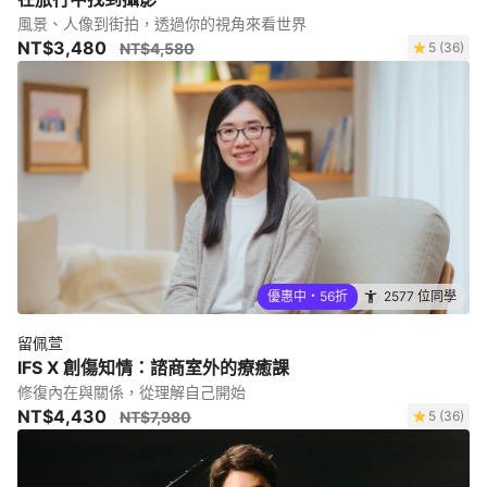
風景、人像到街拍，透過你的視角來看世界
NT$3,480
NT$4,580
5 (36)
優惠中・56折
2577 位同學
留佩萱
IFS X 創傷知情：諮商室外的療癒課
修復內在與關係，從理解自己開始
NT$4,430
NT$7,980
5 (36)