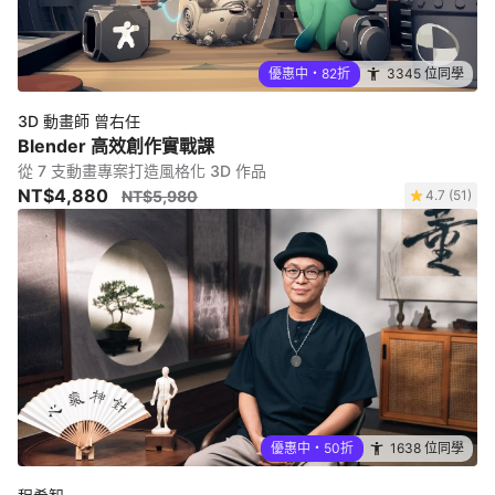
優惠中・82折
3345 位同學
3D 動畫師 曾右任
Blender 高效創作實戰課
從 7 支動畫專案打造風格化 3D 作品
NT$4,880
NT$5,980
4.7 (51)
優惠中・50折
1638 位同學