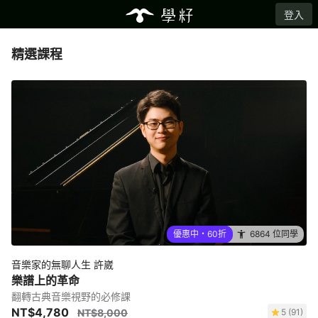
登入
精選課程
優惠中・60折
6864 位同學
音樂家的無聊人生 許崴
樂譜上的革命
翻轉古典音樂視野的必修課
NT$4,780
NT$8,000
5 (91)