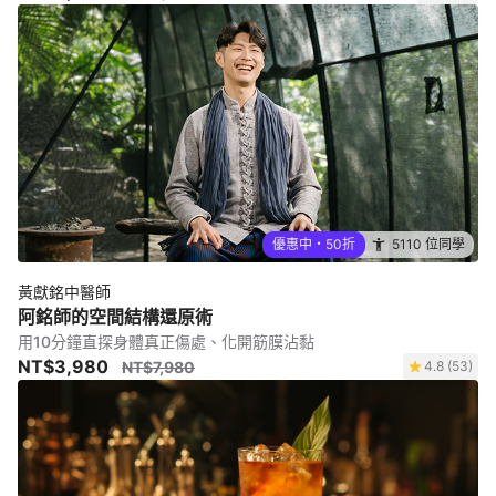
優惠中・50折
5110 位同學
黃獻銘中醫師
阿銘師的空間結構還原術
用10分鐘直探身體真正傷處、化開筋膜沾黏
NT$3,980
NT$7,980
4.8 (53)