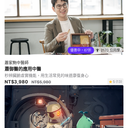
優惠中・67折
2170 位同學
蕭家駒中醫師
蕭御醫的應用中醫
秒辨臟腑虛實機能，用生活常見的味道康復身心
NT$3,980
NT$5,980
5 (13)