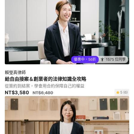
優惠中・56折
1575 位同學
賴瑩真律師
給自由接案＆創業者的法律知識全攻略
從簽約到結案，學會用合約保障自己的權益
NT$3,580
NT$6,480
5 (6)