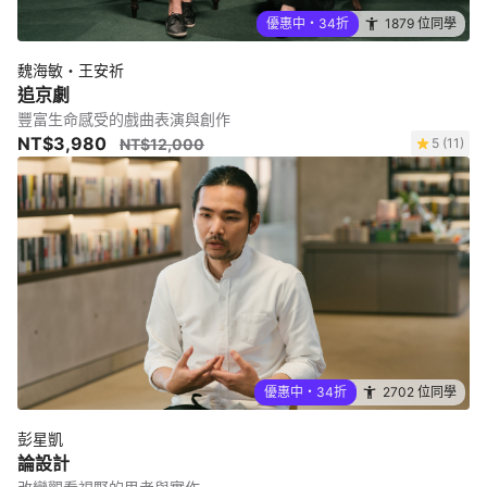
優惠中・34折
1879 位同學
魏海敏・王安祈
追京劇
豐富生命感受的戲曲表演與創作
NT$3,980
NT$12,000
5 (11)
優惠中・34折
2702 位同學
彭星凱
論設計