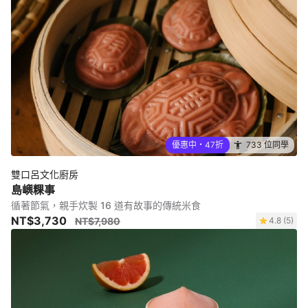
優惠中・47折
733 位同學
雙口呂文化廚房
島嶼粿事
循著節氣，親手炊製 16 道有故事的傳統米食
NT$3,730
NT$7,980
4.8 (5)