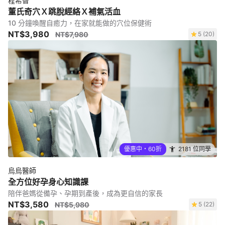
程希智
董氏奇穴Ｘ跳脫經絡Ｘ補氣活血
10 分鐘喚醒自癒力，在家就能做的穴位保健術
NT$3,980
NT$7,980
5 (20)
優惠中・60折
2181 位同學
烏烏醫師
全方位好孕身心知識課
陪伴爸媽從備孕、孕期到產後，成為更自信的家長
NT$3,580
NT$5,980
5 (22)