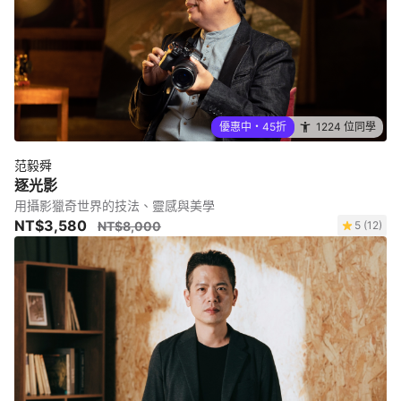
優惠中・45折
1224 位同學
范毅舜
逐光影
用攝影獵奇世界的技法、靈感與美學
NT$3,580
NT$8,000
5 (12)