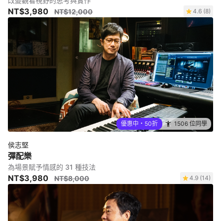
改變觀看視野的思考與實作
NT$3,980
NT$12,000
4.6 (8)
優惠中・50折
1506 位同學
侯志堅
彈配樂
為場景賦予情感的 31 種技法
NT$3,980
NT$8,000
4.9 (14)