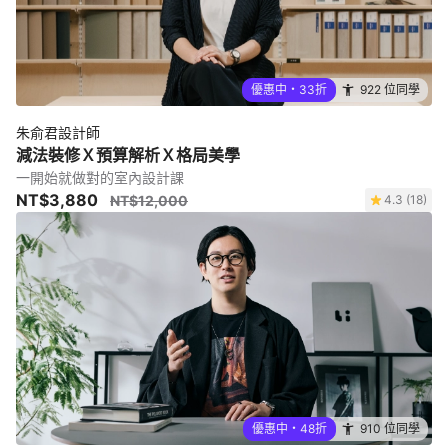
優惠中・33折
922 位同學
朱俞君設計師
減法裝修Ｘ預算解析Ｘ格局美學
一開始就做對的室內設計課
NT$3,880
NT$12,000
4.3 (18)
優惠中・48折
910 位同學