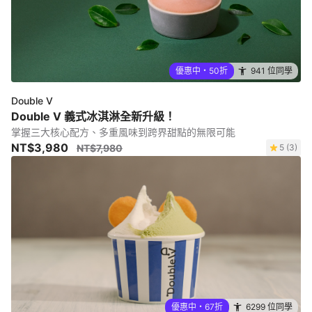
優惠中・50折
941 位同學
Double V
Double V 義式冰淇淋全新升級！
掌握三大核心配方、多重風味到跨界甜點的無限可能
NT$3,980
NT$7,980
5 (3)
優惠中・67折
6299 位同學