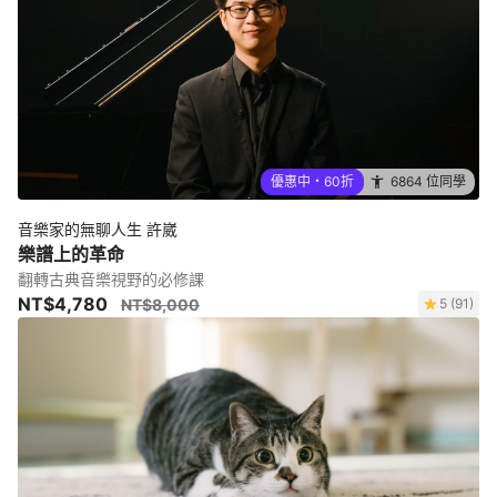
優惠中・60折
6864 位同學
音樂家的無聊人生 許崴
樂譜上的革命
翻轉古典音樂視野的必修課
NT$4,780
NT$8,000
5 (91)