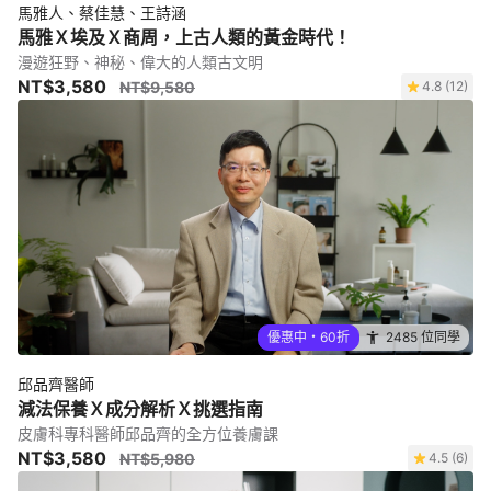
馬雅人、蔡佳慧、王詩涵
馬雅Ｘ埃及Ｘ商周，上古人類的黃金時代！
漫遊狂野、神秘、偉大的人類古文明
NT$3,580
NT$9,580
4.8 (12)
優惠中・60折
2485 位同學
邱品齊醫師
減法保養Ｘ成分解析Ｘ挑選指南
皮膚科專科醫師邱品齊的全方位養膚課
NT$3,580
NT$5,980
4.5 (6)