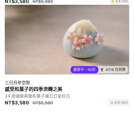
NT$3,580
NT$5,980
4.8 (19)
優惠中・60折
4218 位同學
三日月茶空間
感受和菓子的四季流轉之美
24 款細緻典雅和菓子讓日日是好日
NT$3,580
NT$5,980
4.9 (30)