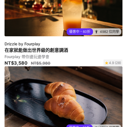
優惠中・60折
4982 位同學
Drizzle by Fourplay
在家就能做出世界級的創意調酒
Fourplay 帶你邊玩邊學會
NT$3,580
NT$5,980
4.9 (28)