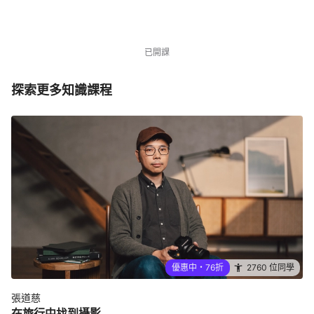
NT$3,480
NT$4,580
優惠中
2760 位同學
已開課
探索更多知識課程
優惠中・76折
2760 位同學
張道慈
在旅行中找到攝影