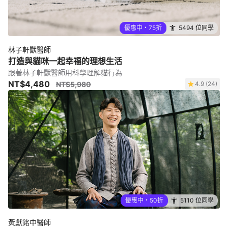
優惠中・75折
5494 位同學
林子軒獸醫師
打造與貓咪一起幸福的理想生活
跟著林子軒獸醫師用科學理解貓行為
NT$4,480
NT$5,980
4.9 (24)
優惠中・50折
5110 位同學
黃獻銘中醫師