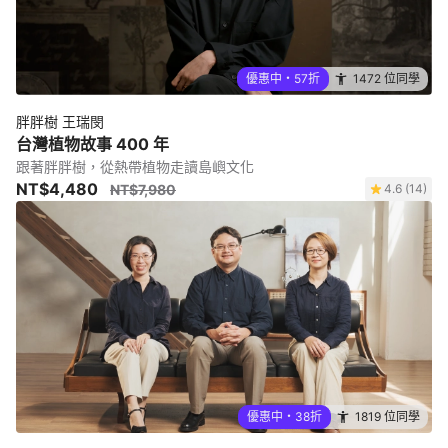
優惠中・57折
1472 位同學
胖胖樹 王瑞閔
台灣植物故事 400 年
跟著胖胖樹，從熱帶植物走讀島嶼文化
NT$4,480
NT$7,980
4.6 (14)
優惠中・38折
1819 位同學