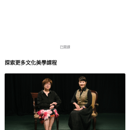
・倒數 6 天
NT$3,980
NT$12,000
優惠中
1879 位同學
已開課
探索更多文化美學課程