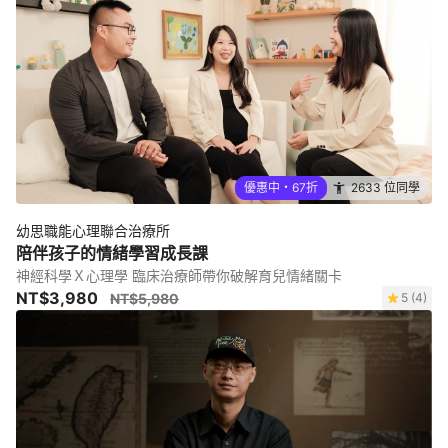
優惠中・67折
2633 位同學
幼思職能心理聯合治療所
陪伴孩子的情緒學習成長課
神經科學Ｘ心理學 臨床治療師帶你破解育兒情緒關卡
NT$3,980
NT$5,980
5 (4)