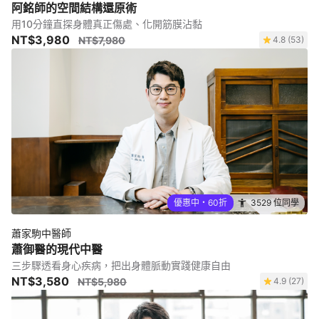
阿銘師的空間結構還原術
用10分鐘直探身體真正傷處、化開筋膜沾黏
NT$3,980
NT$7,980
4.8 (53)
優惠中・60折
3529 位同學
蕭家駒中醫師
蕭御醫的現代中醫
三步驟透看身心疾病，把出身體脈動實踐健康自由
NT$3,580
NT$5,980
4.9 (27)