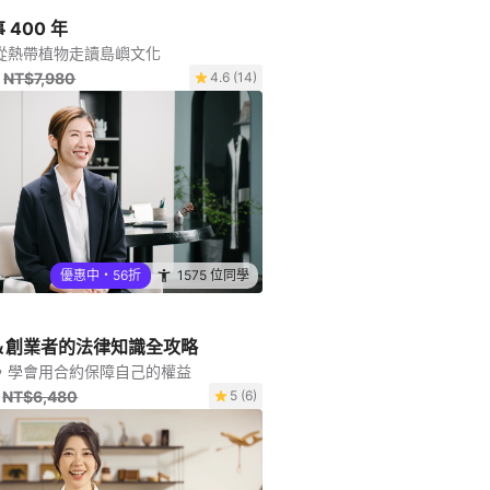
400 年
從熱帶植物走讀島嶼文化
NT$7,980
4.6 (14)
優惠中・56折
1575 位同學
＆創業者的法律知識全攻略
，學會用合約保障自己的權益
NT$6,480
5 (6)