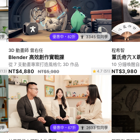
同學
優惠中・82折
3345 位同學
3D 動畫師 曾右任
程希智
Blender 高效創作實戰課
董氏奇穴Ｘ
從 7 支動畫專案打造風格化 3D 作品
10 分鐘喚
NT$4,880
NT$3,980
 (13)
NT$5,980
4.7 (51)
同學
優惠中・67折
2633 位同學