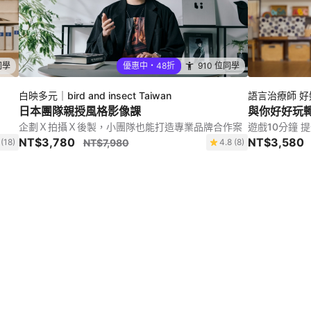
同學
優惠中・48折
910 位同學
白映多元｜bird and insect Taiwan
語言治療師 
日本團隊親授風格影像課
與你好好玩
企劃Ｘ拍攝Ｘ後製，小團隊也能打造專業品牌合作案
遊戲10分鐘
NT$3,780
NT$3,580
 (18)
NT$7,980
4.8 (8)