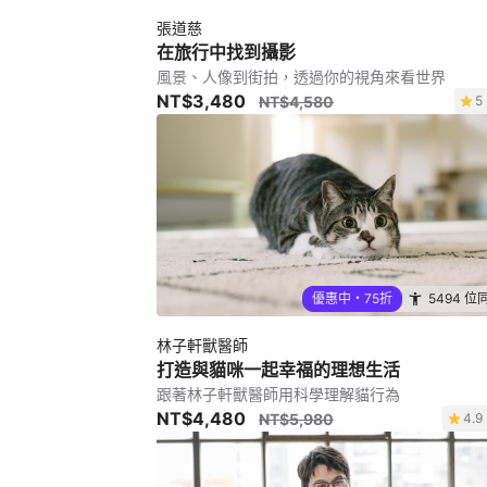
張道慈
在旅行中找到攝影
風景、人像到街拍，透過你的視角來看世界
NT$3,480
NT$4,580
5 
優惠中・75折
5494 位
林子軒獸醫師
打造與貓咪一起幸福的理想生活
跟著林子軒獸醫師用科學理解貓行為
NT$4,480
NT$5,980
4.9 