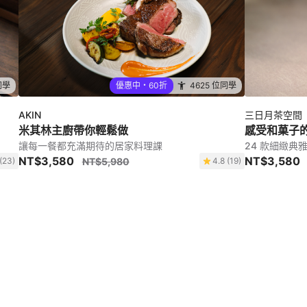
同學
優惠中・60折
4625 位同學
AKIN
三日月茶空間
米其林主廚帶你輕鬆做
感受和菓子
讓每一餐都充滿期待的居家料理課
24 款細緻典
NT$3,580
NT$3,580
(23)
NT$5,980
4.8 (19)