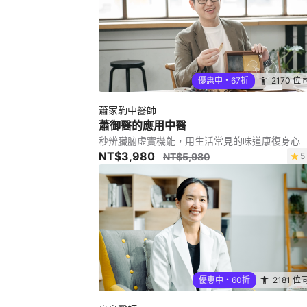
優惠中・67折
2170 位
蕭家駒中醫師
蕭御醫的應用中醫
秒辨臟腑虛實機能，用生活常見的味道康復身心
NT$3,980
NT$5,980
5
優惠中・60折
2181 位