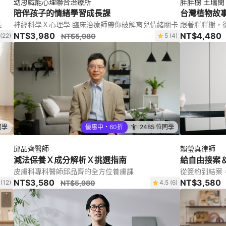
幼思職能心理聯合治療所
胖胖樹 王瑞閔
陪伴孩子的情緒學習成長課
台灣植物故事 
長
神經科學Ｘ心理學 臨床治療師帶你破解育兒情緒關卡
跟著胖胖樹，
NT$3,980
NT$4,480
 (22)
NT$5,980
5 (4)
同學
優惠中・60折
2485 位同學
邱品齊醫師
賴瑩真律師
減法保養Ｘ成分解析Ｘ挑選指南
給自由接案
皮膚科專科醫師邱品齊的全方位養膚課
從簽約到結案
NT$3,580
NT$3,580
 (12)
NT$5,980
4.5 (6)