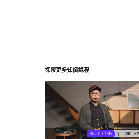
探索更多知識課程
優惠中・76折
2760 位