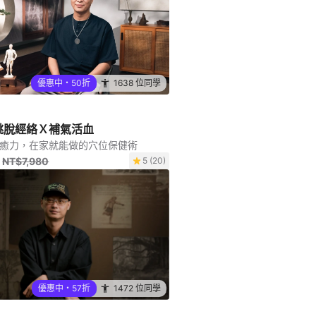
優惠中・50折
1638 位同學
跳脫經絡Ｘ補氣活血
醒自癒力，在家就能做的穴位保健術
NT$7,980
5 (20)
優惠中・57折
1472 位同學