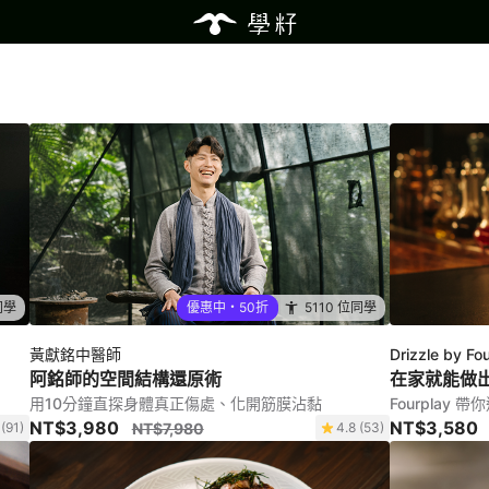
同學
優惠中・50折
5110 位同學
黃獻銘中醫師
Drizzle by Fo
阿銘師的空間結構還原術
在家就能做
用10分鐘直探身體真正傷處、化開筋膜沾黏
Fourplay 
NT$3,980
NT$3,580
 (91)
NT$7,980
4.8 (53)