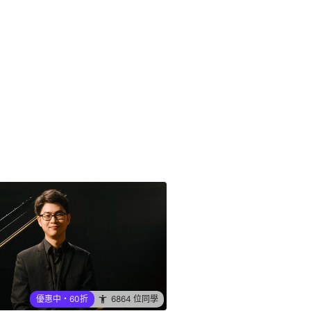
優惠中・60折
6864 位同學