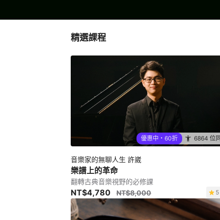
精選課程
優惠中・60折
6864 位
音樂家的無聊人生 許崴
樂譜上的革命
翻轉古典音樂視野的必修課
NT$4,780
NT$8,000
5