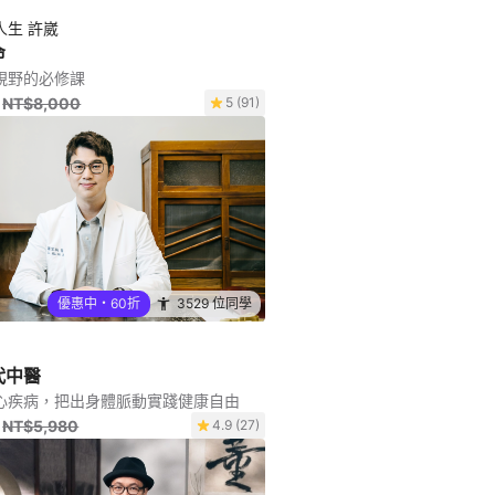
人生 許崴
命
視野的必修課
NT$8,000
5 (91)
優惠中・60折
3529 位同學
代中醫
心疾病，把出身體脈動實踐健康自由
NT$5,980
4.9 (27)