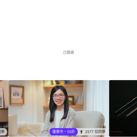
NT$3,480
NT$4,580
優惠中
2760 位同學
已開課
同學
優惠中・56折
2577 位同學