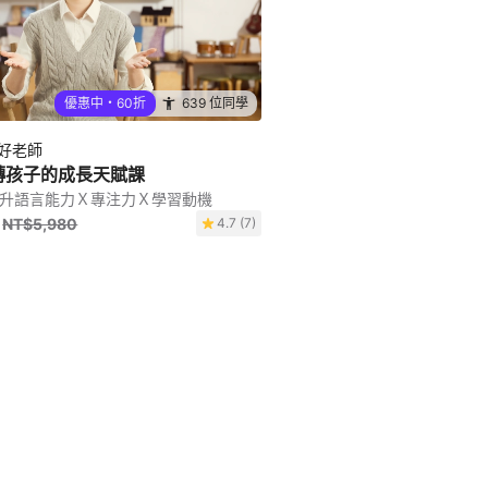
優惠中・60折
639 位同學
好好老師
轉孩子的成長天賦課
 提升語言能力Ｘ專注力Ｘ學習動機
NT$5,980
4.7 (7)