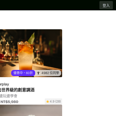
登入
優惠中・60折
4982 位同學
urplay
出世界級的創意調酒
帶你邊玩邊學會
NT$5,980
4.9 (28)