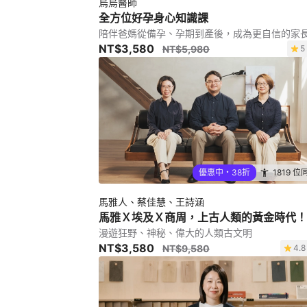
烏烏醫師
全方位好孕身心知識課
陪伴爸媽從備孕、孕期到產後，成為更自信的家
NT$3,580
NT$5,980
5
優惠中・38折
1819 位
馬雅人、蔡佳慧、王詩涵
馬雅Ｘ埃及Ｘ商周，上古人類的黃金時代！
漫遊狂野、神秘、偉大的人類古文明
NT$3,580
NT$9,580
4.8