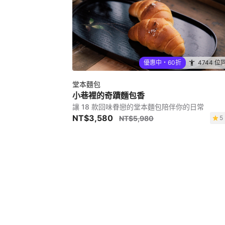
優惠中・60折
4744 位
堂本麵包
小巷裡的奇蹟麵包香
讓 18 款回味眷戀的堂本麵包陪伴你的日常
NT$3,580
NT$5,980
5 