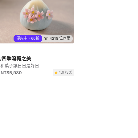
優惠中・60折
4218 位同學
的四季流轉之美
雅和菓子讓日日是好日
NT$5,980
4.9 (30)