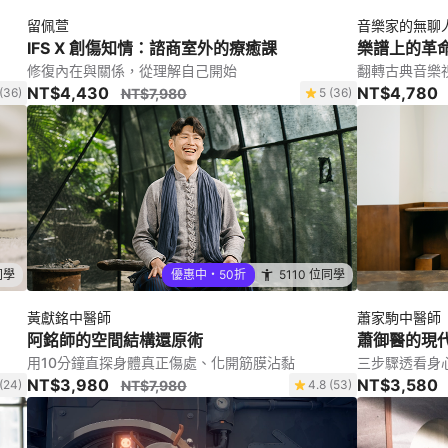
留佩萱
音樂家的無聊
IFS X 創傷知情：諮商室外的療癒課
樂譜上的革
修復內在與關係，從理解自己開始
翻轉古典音樂
NT$4,430
NT$4,780
(36)
NT$7,980
5 (36)
同學
優惠中・50折
5110 位同學
黃獻銘中醫師
蕭家駒中醫師
阿銘師的空間結構還原術
蕭御醫的現
用10分鐘直探身體真正傷處、化開筋膜沾黏
三步驟透看身
NT$3,980
NT$3,580
(24)
NT$7,980
4.8 (53)