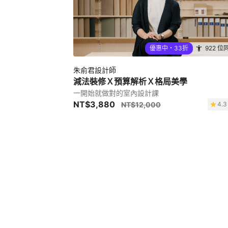
優惠中・33折
922 位
朱俞君設計師
減法裝修Ｘ預算解析Ｘ格局美學
一開始就做對的室內設計課
NT$3,880
NT$12,000
4.3