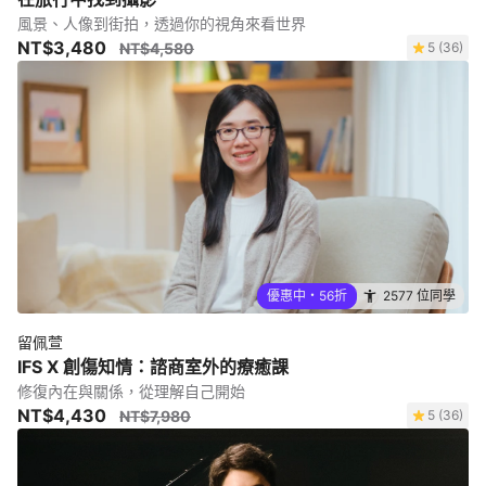
風景、人像到街拍，透過你的視角來看世界
NT$3,480
NT$4,580
5 (36)
優惠中・56折
2577 位同學
留佩萱
IFS X 創傷知情：諮商室外的療癒課
修復內在與關係，從理解自己開始
NT$4,430
NT$7,980
5 (36)