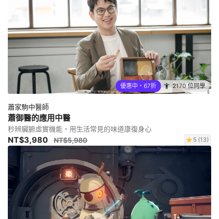
優惠中・67折
2170 位同學
蕭家駒中醫師
蕭御醫的應用中醫
秒辨臟腑虛實機能，用生活常見的味道康復身心
NT$3,980
NT$5,980
5 (13)