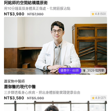
阿銘師的空間結構還原術
用10分鐘直探身體真正傷處、化開筋膜沾黏
NT$3,980
NT$7,980
4.8 (53)
優惠中・60折
3529 位同學
蕭家駒中醫師
蕭御醫的現代中醫
三步驟透看身心疾病，把出身體脈動實踐健康自由
NT$3,580
NT$5,980
4.9 (27)