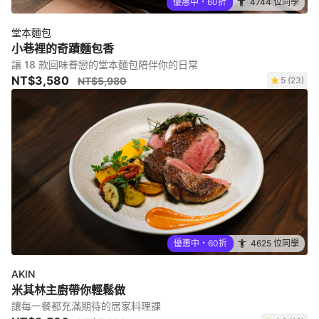
優惠中・60折
4744 位同學
堂本麵包
小巷裡的奇蹟麵包香
讓 18 款回味眷戀的堂本麵包陪伴你的日常
NT$3,580
NT$5,980
5 (23)
優惠中・60折
4625 位同學
AKIN
米其林主廚帶你輕鬆做
讓每一餐都充滿期待的居家料理課