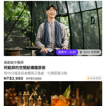
優惠中・50折
5110 位同學
黃獻銘中醫師
阿銘師的空間結構還原術
用10分鐘直探身體真正傷處、化開筋膜沾黏
NT$3,980
NT$7,980
4.8 (53)