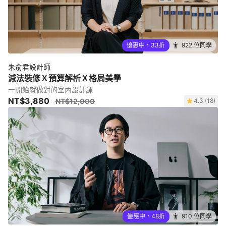
優惠中・33折
922 位同學
朱俞君設計師
減法裝修Ｘ預算解析Ｘ格局美學
一開始就做對的室內設計課
NT$3,880
NT$12,000
4.3 (18)
優惠中・48折
910 位同學