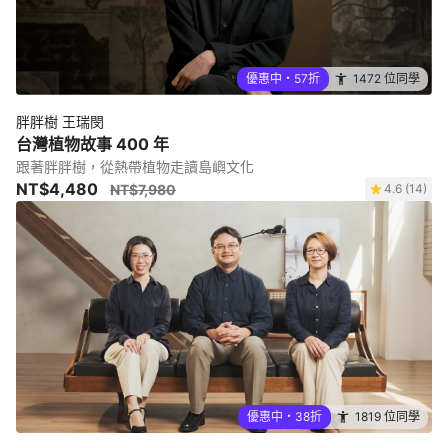
優惠中・57折
1472 位同學
胖胖樹 王瑞閔
台灣植物故事 400 年
跟著胖胖樹，從熱帶植物走讀島嶼文化
NT$4,480
NT$7,980
4.6 (14)
優惠中・38折
1819 位同學