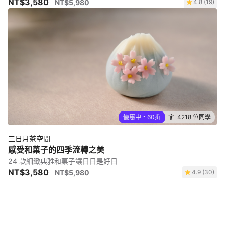
NT$3,580
NT$5,980
4.8 (19)
優惠中・60折
4218 位同學
三日月茶空間
感受和菓子的四季流轉之美
24 款細緻典雅和菓子讓日日是好日
NT$3,580
NT$5,980
4.9 (30)