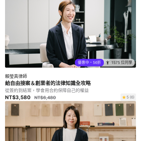
優惠中・56折
1575 位同學
賴瑩真律師
給自由接案＆創業者的法律知識全攻略
從簽約到結案，學會用合約保障自己的權益
NT$3,580
NT$6,480
5 (6)