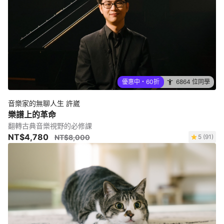
優惠中・60折
6864 位同學
音樂家的無聊人生 許崴
樂譜上的革命
翻轉古典音樂視野的必修課
NT$4,780
NT$8,000
5 (91)