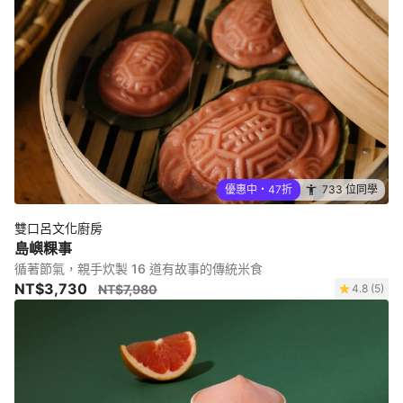
優惠中・47折
733 位同學
雙口呂文化廚房
島嶼粿事
循著節氣，親手炊製 16 道有故事的傳統米食
NT$3,730
NT$7,980
4.8 (5)