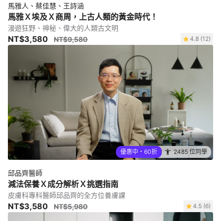
馬雅人、蔡佳慧、王詩涵
馬雅Ｘ埃及Ｘ商周，上古人類的黃金時代！
漫遊狂野、神秘、偉大的人類古文明
NT$3,580
NT$9,580
4.8 (12)
優惠中・60折
2485 位同學
邱品齊醫師
減法保養Ｘ成分解析Ｘ挑選指南
皮膚科專科醫師邱品齊的全方位養膚課
NT$3,580
NT$5,980
4.5 (6)