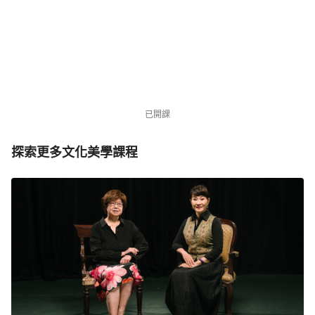
・倒數 6 天
NT$3,980
NT$12,000
優惠中
1879 位同學
已開課
探索更多文化美學課程