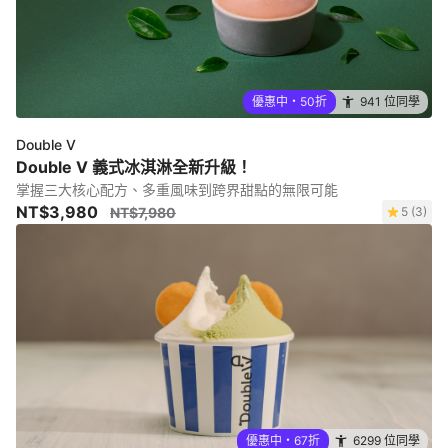
優惠中・50折
941 位同學
Double V
Double V 義式冰淇淋全新升級！
掌握三大核心配方、多重風味到跨界甜點的無限可能
NT$3,980
NT$7,980
5 (3)
優惠中・67折
6299 位同學