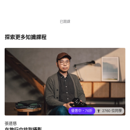
NT$3,480
NT$4,580
優惠中
2760 位同學
已開課
探索更多知識課程
優惠中・76折
2760 位同學
張道慈
在旅行中找到攝影