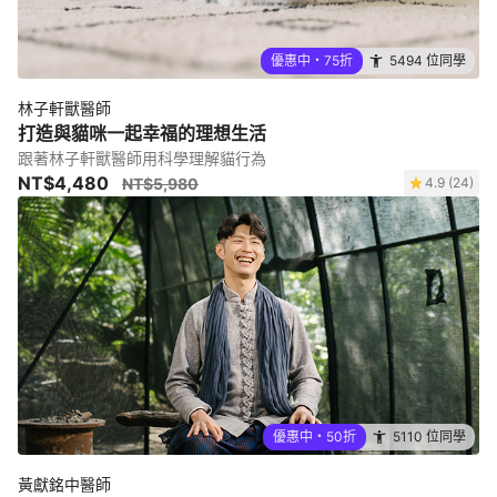
優惠中・75折
5494 位同學
林子軒獸醫師
打造與貓咪一起幸福的理想生活
跟著林子軒獸醫師用科學理解貓行為
NT$4,480
NT$5,980
4.9 (24)
優惠中・50折
5110 位同學
黃獻銘中醫師