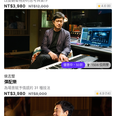
改變觀看視野的思考與實作
NT$3,980
NT$12,000
4.6 (8)
優惠中・50折
1506 位同學
侯志堅
彈配樂
為場景賦予情感的 31 種技法
NT$3,980
NT$8,000
4.9 (14)