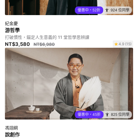
優惠中・52折
924 位同學
紀金慶
游哲學
打破慣性，錨定人生意義的 11 堂哲學思辨課
NT$3,580
NT$6,980
4.9 (15)
優惠中・45折
825 位同學
馮翊綱
說創作