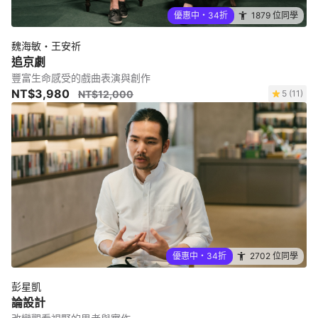
優惠中・34折
1879 位同學
魏海敏・王安祈
追京劇
豐富生命感受的戲曲表演與創作
NT$3,980
NT$12,000
5 (11)
優惠中・34折
2702 位同學
彭星凱
論設計