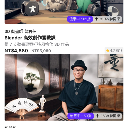
優惠中・82折
3345 位同學
3D 動畫師 曾右任
Blender 高效創作實戰課
從 7 支動畫專案打造風格化 3D 作品
NT$4,880
NT$5,980
4.7 (51)
優惠中・50折
1638 位同學