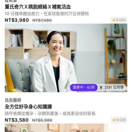
程希智
董氏奇穴Ｘ跳脫經絡Ｘ補氣活血
10 分鐘喚醒自癒力，在家就能做的穴位保健術
NT$3,980
NT$7,980
5 (20)
優惠中・60折
2181 位同學
烏烏醫師
全方位好孕身心知識課
陪伴爸媽從備孕、孕期到產後，成為更自信的家長
NT$3,580
NT$5,980
5 (22)