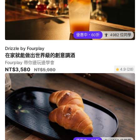
優惠中・60折
4982 位同學
Drizzle by Fourplay
在家就能做出世界級的創意調酒
Fourplay 帶你邊玩邊學會
NT$3,580
NT$5,980
4.9 (28)