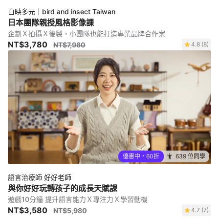
白映多元｜bird and insect Taiwan
日本團隊親授風格影像課
企劃Ｘ拍攝Ｘ後製，小團隊也能打造專業品牌合作案
NT$3,780
NT$7,980
4.8 (8)
優惠中・60折
639 位同學
語言治療師 好好老師
與你好好玩轉孩子的成長天賦課
遊戲10分鐘 提升語言能力Ｘ專注力Ｘ學習動機
NT$3,580
NT$5,980
4.7 (7)