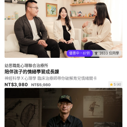
優惠中・67折
2633 位同學
幼思職能心理聯合治療所
陪伴孩子的情緒學習成長課
神經科學Ｘ心理學 臨床治療師帶你破解育兒情緒關卡
NT$3,980
NT$5,980
5 (4)