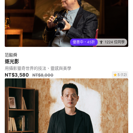
優惠中・45折
1224 位同學
范毅舜
逐光影
用攝影獵奇世界的技法、靈感與美學
NT$3,580
NT$8,000
5 (12)