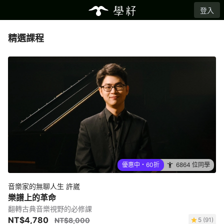
登入
精選課程
優惠中・60折
6864 位同學
音樂家的無聊人生 許崴
樂譜上的革命
翻轉古典音樂視野的必修課
NT$4,780
NT$8,000
5 (91)