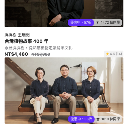
優惠中・57折
1472 位同學
胖胖樹 王瑞閔
台灣植物故事 400 年
跟著胖胖樹，從熱帶植物走讀島嶼文化
NT$4,480
NT$7,980
4.6 (14)
優惠中・38折
1819 位同學