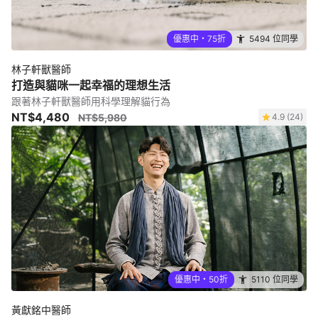
優惠中・75折
5494 位同學
林子軒獸醫師
打造與貓咪一起幸福的理想生活
跟著林子軒獸醫師用科學理解貓行為
NT$4,480
NT$5,980
4.9 (24)
優惠中・50折
5110 位同學
黃獻銘中醫師