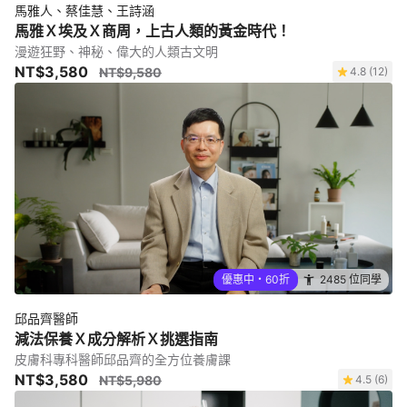
馬雅人、蔡佳慧、王詩涵
馬雅Ｘ埃及Ｘ商周，上古人類的黃金時代！
漫遊狂野、神秘、偉大的人類古文明
NT$3,580
NT$9,580
4.8 (12)
優惠中・60折
2485 位同學
邱品齊醫師
減法保養Ｘ成分解析Ｘ挑選指南
皮膚科專科醫師邱品齊的全方位養膚課
NT$3,580
NT$5,980
4.5 (6)