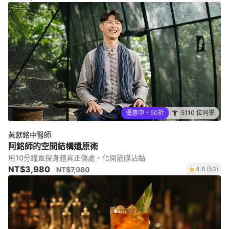
優惠中・50折
5110 位同學
黃獻銘中醫師
阿銘師的空間結構還原術
用10分鐘直探身體真正傷處、化開筋膜沾黏
NT$3,980
NT$7,980
4.8 (53)