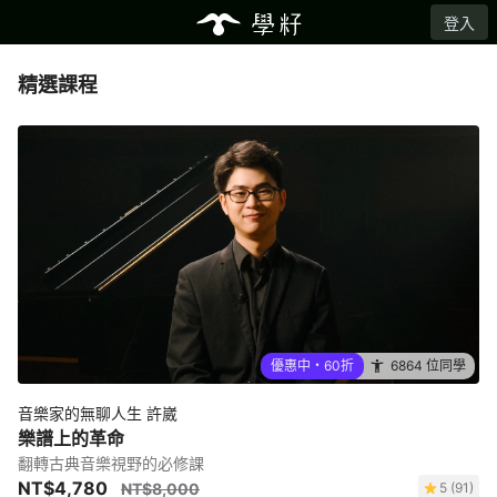
登入
精選課程
優惠中・60折
6864 位同學
音樂家的無聊人生 許崴
樂譜上的革命
翻轉古典音樂視野的必修課
NT$4,780
NT$8,000
5 (91)