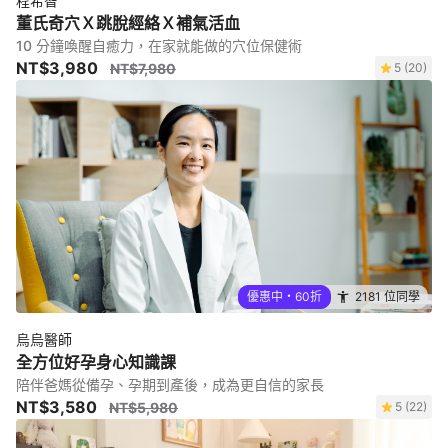
程希智
董氏奇穴Ｘ跳脫經絡Ｘ補氣活血
10 分鐘喚醒自癒力，在家就能做的穴位保健術
NT$3,980
NT$7,980
5 (20)
優惠中・60折
2181 位同學
烏烏醫師
全方位好孕身心知識課
陪伴爸媽從備孕、孕期到產後，成為更自信的家長
NT$3,580
NT$5,980
5 (22)