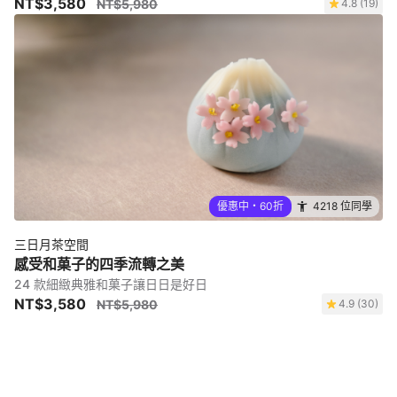
NT$3,580
NT$5,980
4.8 (19)
優惠中・60折
4218 位同學
三日月茶空間
感受和菓子的四季流轉之美
24 款細緻典雅和菓子讓日日是好日
NT$3,580
NT$5,980
4.9 (30)