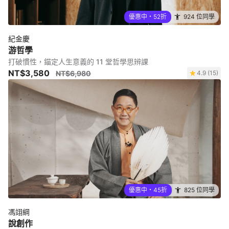
優惠中・52折
924 位同學
紀金慶
游哲學
打破慣性，錨定人生意義的 11 堂哲學思辨課
NT$3,580
NT$6,980
4.9 (15)
優惠中・45折
825 位同學
馮翊綱
說創作