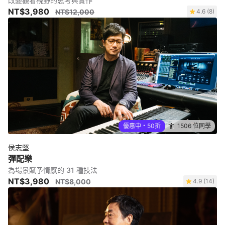
改變觀看視野的思考與實作
NT$3,980
NT$12,000
4.6 (8)
優惠中・50折
1506 位同學
侯志堅
彈配樂
為場景賦予情感的 31 種技法
NT$3,980
NT$8,000
4.9 (14)