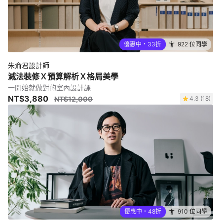
優惠中・33折
922 位同學
朱俞君設計師
減法裝修Ｘ預算解析Ｘ格局美學
一開始就做對的室內設計課
NT$3,880
NT$12,000
4.3 (18)
優惠中・48折
910 位同學