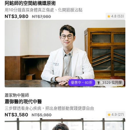
阿銘師的空間結構還原術
用10分鐘直探身體真正傷處、化開筋膜沾黏
NT$3,980
NT$7,980
4.8 (53)
優惠中・60折
3529 位同學
蕭家駒中醫師
蕭御醫的現代中醫
三步驟透看身心疾病，把出身體脈動實踐健康自由
NT$3,580
NT$5,980
4.9 (27)