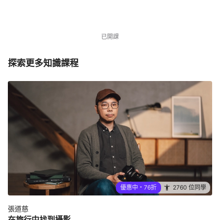
NT$3,480
NT$4,580
優惠中
2760 位同學
已開課
探索更多知識課程
優惠中・76折
2760 位同學
張道慈
在旅行中找到攝影