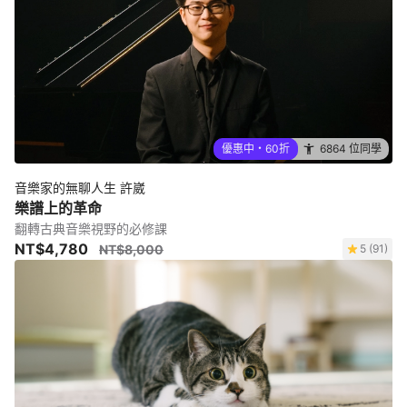
優惠中・60折
6864 位同學
音樂家的無聊人生 許崴
樂譜上的革命
翻轉古典音樂視野的必修課
NT$4,780
NT$8,000
5 (91)