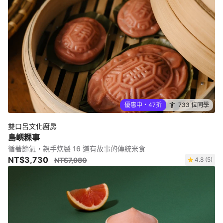
優惠中・47折
733 位同學
雙口呂文化廚房
島嶼粿事
循著節氣，親手炊製 16 道有故事的傳統米食
NT$3,730
NT$7,980
4.8 (5)