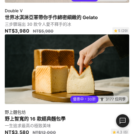
Double V
世界冰淇淋亞軍帶你手作綿密細緻的 Gelato
三步驟端出 30 款令人愛不釋手的冰
NT$3,980
NT$5,980
5 (29)
優惠中・30折
3177 位同學
野上麵包坊
野上智寬的 16 款經典麵包學
一生追求最高の極致美味
NT$3,580
NT$12,000
4.3 (6)