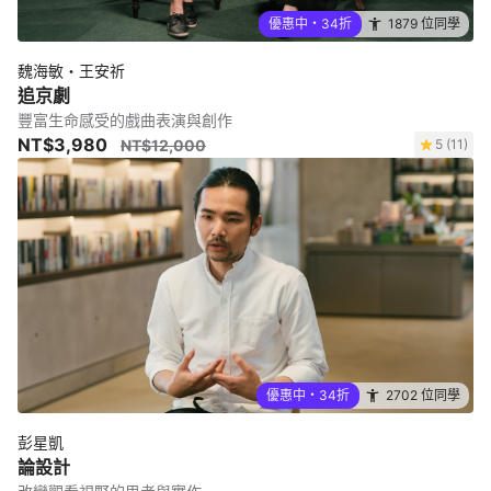
優惠中・34折
1879 位同學
魏海敏・王安祈
追京劇
豐富生命感受的戲曲表演與創作
NT$3,980
NT$12,000
5 (11)
優惠中・34折
2702 位同學
彭星凱
論設計