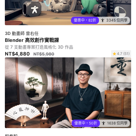
優惠中・82折
3345 位同學
3D 動畫師 曾右任
Blender 高效創作實戰課
從 7 支動畫專案打造風格化 3D 作品
NT$4,880
NT$5,980
4.7 (51)
優惠中・50折
1638 位同學