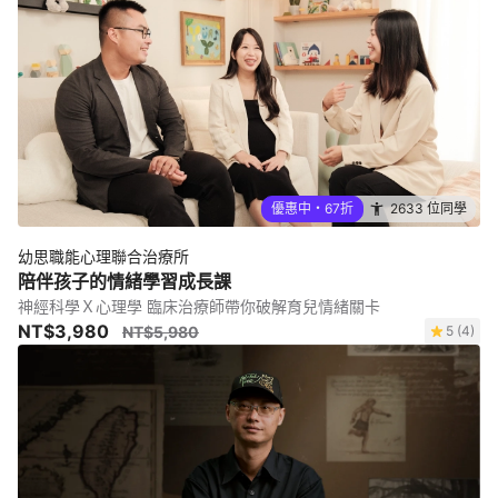
優惠中・67折
2633 位同學
幼思職能心理聯合治療所
陪伴孩子的情緒學習成長課
神經科學Ｘ心理學 臨床治療師帶你破解育兒情緒關卡
NT$3,980
NT$5,980
5 (4)