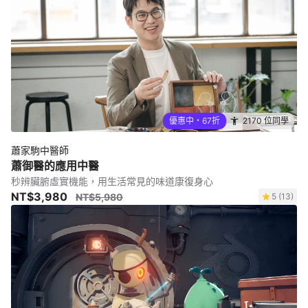
優惠中・67折
2170 位同學
蕭家駒中醫師
蕭御醫的應用中醫
秒辨臟腑虛實機能，用生活常見的味道康復身心
NT$3,980
NT$5,980
5 (13)