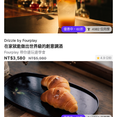
優惠中・60折
4982 位同學
Drizzle by Fourplay
在家就能做出世界級的創意調酒
Fourplay 帶你邊玩邊學會
NT$3,580
NT$5,980
4.9 (28)