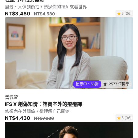
風景、人像到街拍，透過你的視角來看世界
NT$3,480
NT$4,580
5 (36)
優惠中・56折
2577 位同學
留佩萱
IFS X 創傷知情：諮商室外的療癒課
修復內在與關係，從理解自己開始
NT$4,430
NT$7,980
5 (36)