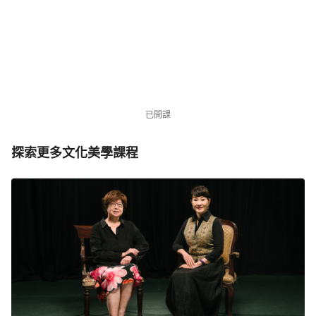
・倒數 6 天
NT$3,980
NT$12,000
優惠中
1879 位同學
已開課
探索更多文化美學課程