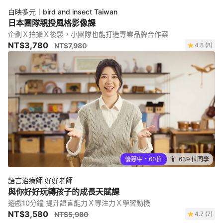
白映多元｜bird and insect Taiwan
日本團隊親授風格影像課
企劃Ｘ拍攝Ｘ後製，小團隊也能打造專業品牌合作案
NT$3,780
NT$7,980
4.8 (8)
優惠中・60折
639 位同學
語言治療師 好好老師
與你好好玩轉孩子的成長天賦課
遊戲10分鐘 提升語言能力Ｘ專注力Ｘ學習動機
NT$3,580
NT$5,980
4.7 (7)