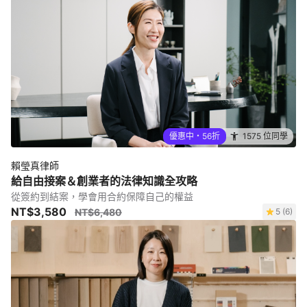
優惠中・56折
1575 位同學
賴瑩真律師
給自由接案＆創業者的法律知識全攻略
從簽約到結案，學會用合約保障自己的權益
NT$3,580
NT$6,480
5 (6)