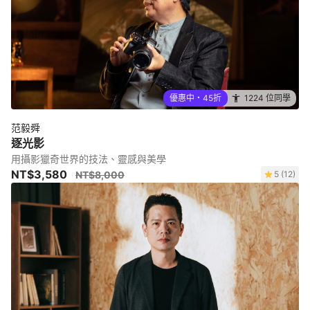
優惠中・45折
1224 位同學
范毅舜
逐光影
用攝影獵奇世界的技法、靈感與美學
NT$3,580
NT$8,000
5 (12)