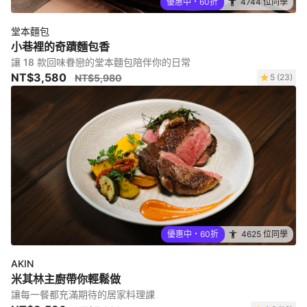
優惠中・60折
4744 位同學
堂本麵包
小巷裡的奇蹟麵包香
讓 18 款回味眷戀的堂本麵包陪伴你的日常
NT$3,580
NT$5,980
5 (23)
優惠中・60折
4625 位同學
AKIN
米其林主廚帶你輕鬆做
讓每一餐都充滿期待的居家料理課