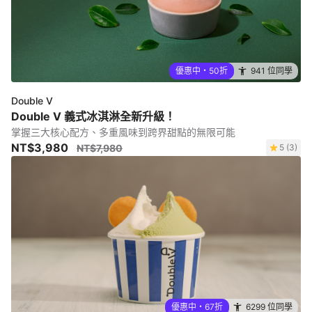
優惠中・50折
941 位同學
Double V
Double V 義式冰淇淋全新升級！
掌握三大核心配方、多重風味到跨界甜點的無限可能
NT$3,980
NT$7,980
5 (3)
優惠中・67折
6299 位同學