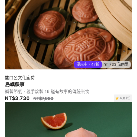
優惠中・47折
733 位同學
雙口呂文化廚房
島嶼粿事
循著節氣，親手炊製 16 道有故事的傳統米食
NT$3,730
NT$7,980
4.8 (5)