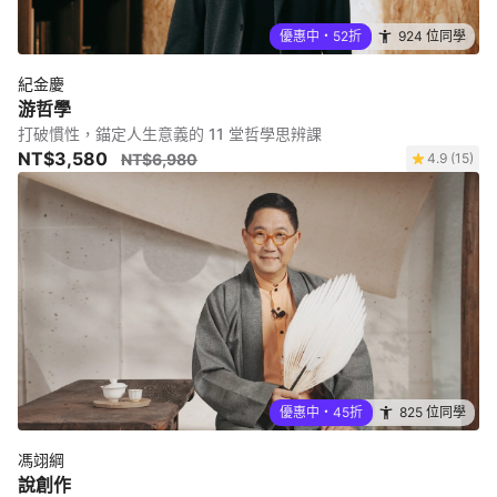
優惠中・52折
924 位同學
紀金慶
游哲學
打破慣性，錨定人生意義的 11 堂哲學思辨課
NT$3,580
NT$6,980
4.9 (15)
優惠中・45折
825 位同學
馮翊綱
說創作