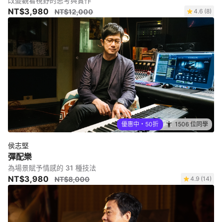
改變觀看視野的思考與實作
NT$3,980
NT$12,000
4.6 (8)
優惠中・50折
1506 位同學
侯志堅
彈配樂
為場景賦予情感的 31 種技法
NT$3,980
NT$8,000
4.9 (14)