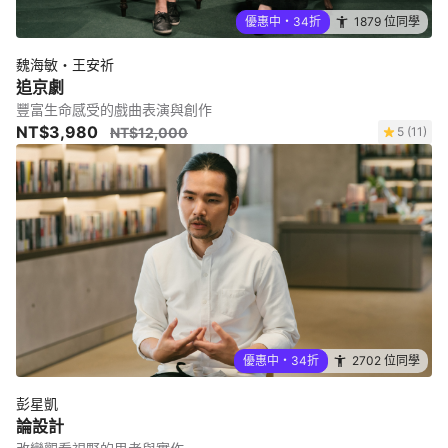
優惠中・34折
1879 位同學
魏海敏・王安祈
追京劇
豐富生命感受的戲曲表演與創作
NT$3,980
NT$12,000
5 (11)
優惠中・34折
2702 位同學
彭星凱
論設計