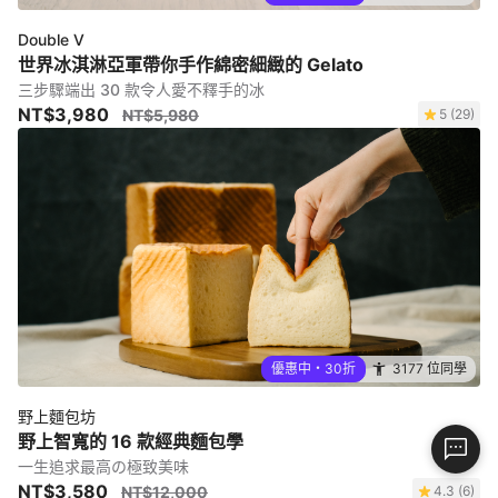
Double V
世界冰淇淋亞軍帶你手作綿密細緻的 Gelato
三步驟端出 30 款令人愛不釋手的冰
NT$3,980
NT$5,980
5 (29)
優惠中・30折
3177 位同學
野上麵包坊
野上智寬的 16 款經典麵包學
一生追求最高の極致美味
NT$3,580
NT$12,000
4.3 (6)