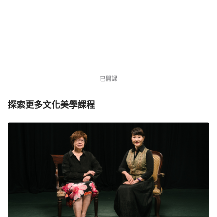
・倒數 6 天
NT$3,980
NT$12,000
優惠中
1879 位同學
已開課
探索更多文化美學課程