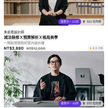
優惠中・33折
922 位同學
朱俞君設計師
減法裝修Ｘ預算解析Ｘ格局美學
一開始就做對的室內設計課
NT$3,880
NT$12,000
4.3 (18)
優惠中・48折
910 位同學