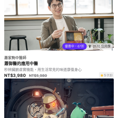
優惠中・67折
2170 位同學
蕭家駒中醫師
蕭御醫的應用中醫
秒辨臟腑虛實機能，用生活常見的味道康復身心
NT$3,980
NT$5,980
5 (13)