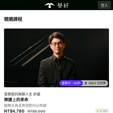
登入
精選課程
優惠中・60折
6864 位同學
音樂家的無聊人生 許崴
樂譜上的革命
翻轉古典音樂視野的必修課
NT$4,780
NT$8,000
5 (91)