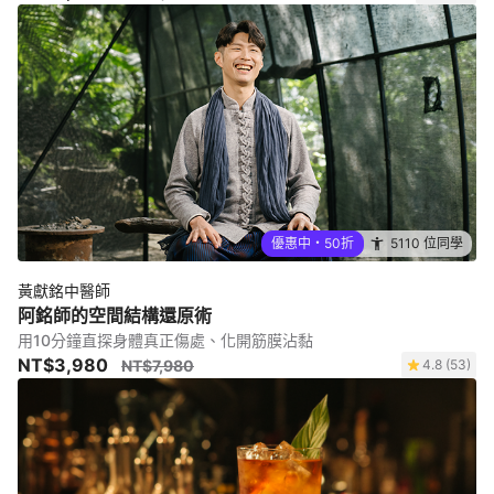
優惠中・50折
5110 位同學
黃獻銘中醫師
阿銘師的空間結構還原術
用10分鐘直探身體真正傷處、化開筋膜沾黏
NT$3,980
NT$7,980
4.8 (53)