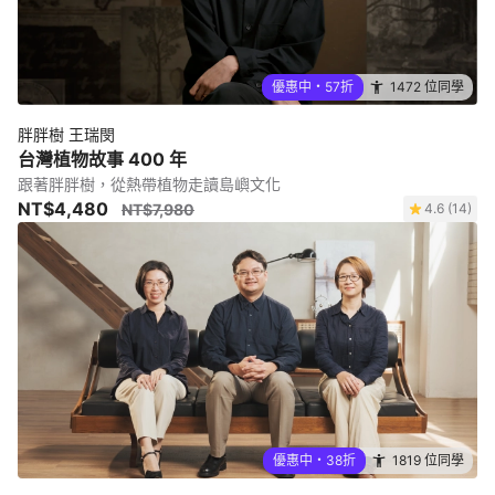
優惠中・57折
1472 位同學
胖胖樹 王瑞閔
台灣植物故事 400 年
跟著胖胖樹，從熱帶植物走讀島嶼文化
NT$4,480
NT$7,980
4.6 (14)
優惠中・38折
1819 位同學