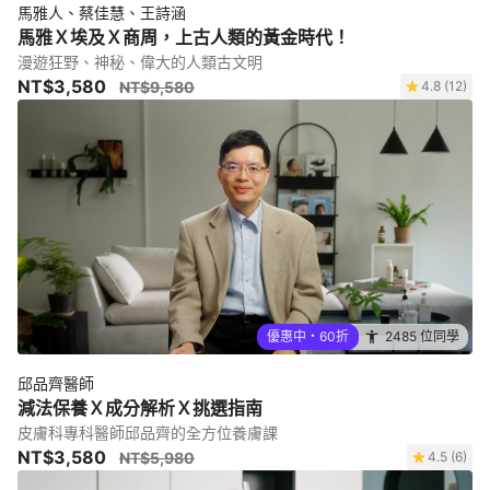
馬雅人、蔡佳慧、王詩涵
馬雅Ｘ埃及Ｘ商周，上古人類的黃金時代！
漫遊狂野、神秘、偉大的人類古文明
NT$3,580
NT$9,580
4.8 (12)
優惠中・60折
2485 位同學
邱品齊醫師
減法保養Ｘ成分解析Ｘ挑選指南
皮膚科專科醫師邱品齊的全方位養膚課
NT$3,580
NT$5,980
4.5 (6)