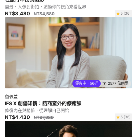
風景、人像到街拍，透過你的視角來看世界
NT$3,480
NT$4,580
5 (36)
優惠中・56折
2577 位同學
留佩萱
IFS X 創傷知情：諮商室外的療癒課
修復內在與關係，從理解自己開始
NT$4,430
NT$7,980
5 (36)