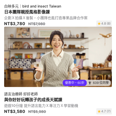
白映多元｜bird and insect Taiwan
日本團隊親授風格影像課
企劃Ｘ拍攝Ｘ後製，小團隊也能打造專業品牌合作案
NT$3,780
NT$7,980
4.8 (8)
優惠中・60折
639 位同學
語言治療師 好好老師
與你好好玩轉孩子的成長天賦課
遊戲10分鐘 提升語言能力Ｘ專注力Ｘ學習動機
NT$3,580
NT$5,980
4.7 (7)