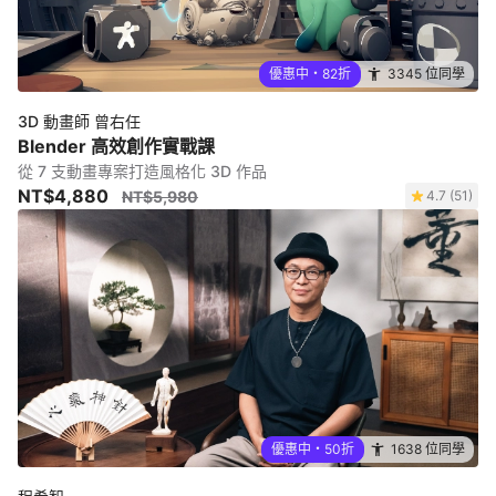
優惠中・82折
3345 位同學
3D 動畫師 曾右任
Blender 高效創作實戰課
從 7 支動畫專案打造風格化 3D 作品
NT$4,880
NT$5,980
4.7 (51)
優惠中・50折
1638 位同學