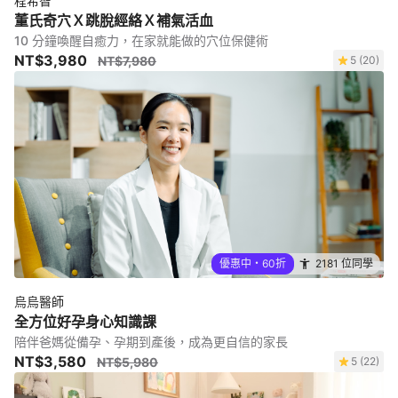
程希智
董氏奇穴Ｘ跳脫經絡Ｘ補氣活血
10 分鐘喚醒自癒力，在家就能做的穴位保健術
NT$3,980
NT$7,980
5 (20)
優惠中・60折
2181 位同學
烏烏醫師
全方位好孕身心知識課
陪伴爸媽從備孕、孕期到產後，成為更自信的家長
NT$3,580
NT$5,980
5 (22)