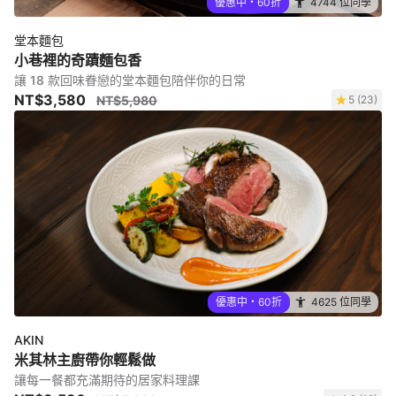
優惠中・60折
4744 位同學
堂本麵包
小巷裡的奇蹟麵包香
讓 18 款回味眷戀的堂本麵包陪伴你的日常
NT$3,580
NT$5,980
5 (23)
優惠中・60折
4625 位同學
AKIN
米其林主廚帶你輕鬆做
讓每一餐都充滿期待的居家料理課