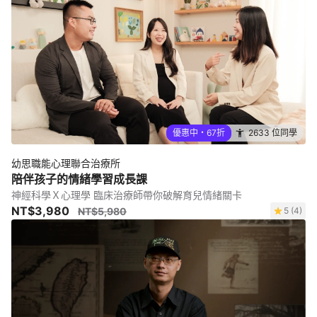
優惠中・67折
2633 位同學
幼思職能心理聯合治療所
陪伴孩子的情緒學習成長課
神經科學Ｘ心理學 臨床治療師帶你破解育兒情緒關卡
NT$3,980
NT$5,980
5 (4)