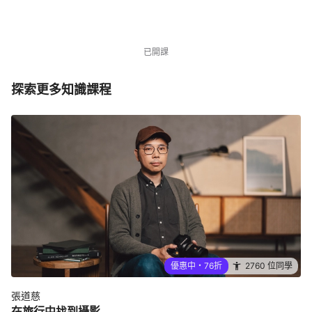
NT$3,480
NT$4,580
優惠中
2760 位同學
已開課
探索更多知識課程
優惠中・76折
2760 位同學
張道慈
在旅行中找到攝影