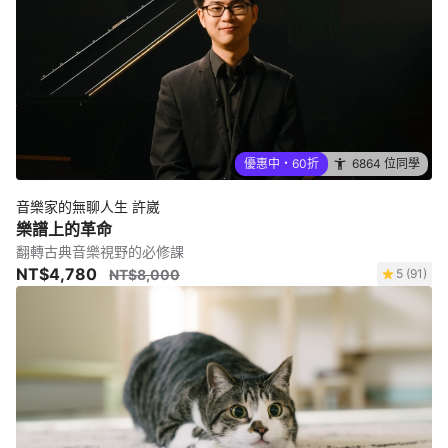
優惠中・60折
6864 位同學
音樂家的無聊人生 許崴
樂譜上的革命
翻轉古典音樂視野的必修課
NT$4,780
NT$8,000
5 (91)