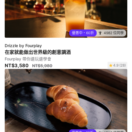
優惠中・60折
4982 位同學
Drizzle by Fourplay
在家就能做出世界級的創意調酒
Fourplay 帶你邊玩邊學會
NT$3,580
NT$5,980
4.9 (28)