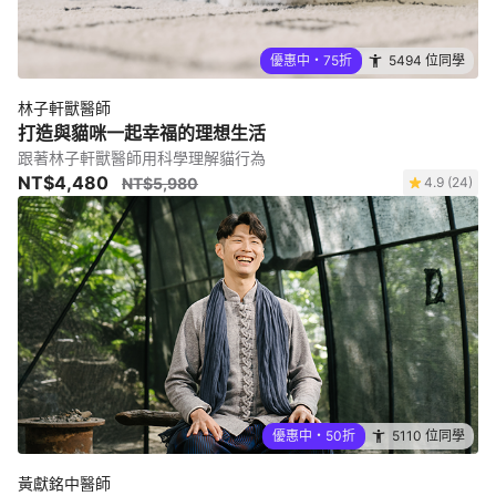
優惠中・75折
5494 位同學
林子軒獸醫師
打造與貓咪一起幸福的理想生活
跟著林子軒獸醫師用科學理解貓行為
NT$4,480
NT$5,980
4.9 (24)
優惠中・50折
5110 位同學
黃獻銘中醫師