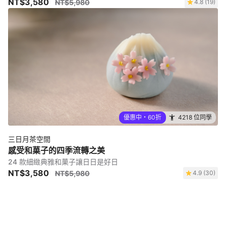
NT$3,580
NT$5,980
4.8 (19)
優惠中・60折
4218 位同學
三日月茶空間
感受和菓子的四季流轉之美
24 款細緻典雅和菓子讓日日是好日
NT$3,580
NT$5,980
4.9 (30)