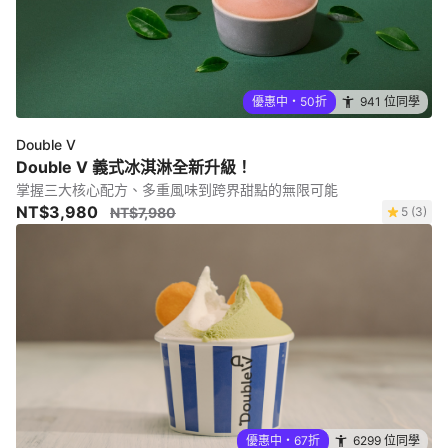
優惠中・50折
941 位同學
Double V
Double V 義式冰淇淋全新升級！
掌握三大核心配方、多重風味到跨界甜點的無限可能
NT$3,980
NT$7,980
5 (3)
優惠中・67折
6299 位同學