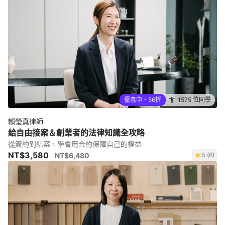
優惠中・56折
1575 位同學
賴瑩真律師
給自由接案＆創業者的法律知識全攻略
從簽約到結案，學會用合約保障自己的權益
NT$3,580
NT$6,480
5 (6)