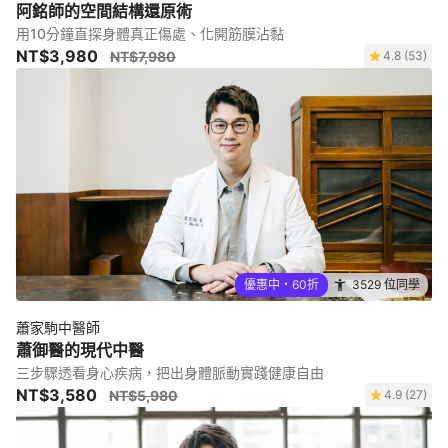
阿銘師的空間結構還原術
用10分鐘直探身體真正傷處、化開筋膜沾黏
NT$3,980
NT$7,980
4.8 (53)
優惠中・60折
3529 位同學
蕭家駒中醫師
蕭御醫的現代中醫
三步驟透看身心疾病，把出身體脈動實踐健康自由
NT$3,580
NT$5,980
4.9 (27)