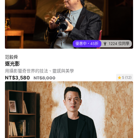
優惠中・45折
1224 位同學
范毅舜
逐光影
用攝影獵奇世界的技法、靈感與美學
NT$3,580
NT$8,000
5 (12)