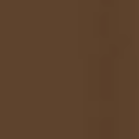
總計 5 章節
進階版
$11,980
$6,460
想提升商業配樂接案能力的音樂人
擁有標準版的所有內容，以及：
《商業溝通實務技巧》
解鎖商業應用課程
含標準版 總計
6
章節