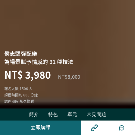
侯志堅彈配樂｜
為場景賦予情感的 31 種技法
NT$ 3,980
NT$8,000
報名人數 1506 人
課程時間約 600 分鐘
課程期限 永久觀看
簡介
特色
單元
常見問題
立即購課