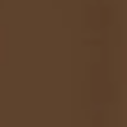
侯志堅彈配樂
為場景賦予情感的 31 種技法
侯志堅
標準版
$3,980
想系統性學習配樂的新手與創作者
涵蓋配樂核心思維與技法
將選樂 編輯 混音等技巧 融會貫通