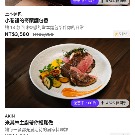
優惠中・60折
4744 位同學
堂本麵包
小巷裡的奇蹟麵包香
讓 18 款回味眷戀的堂本麵包陪伴你的日常
NT$3,580
NT$5,980
5 (23)
優惠中・60折
4625 位同學
AKIN
米其林主廚帶你輕鬆做
讓每一餐都充滿期待的居家料理課