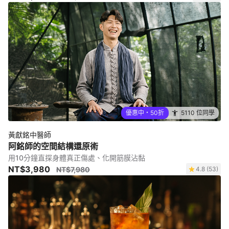
優惠中・50折
5110 位同學
黃獻銘中醫師
阿銘師的空間結構還原術
用10分鐘直探身體真正傷處、化開筋膜沾黏
NT$3,980
NT$7,980
4.8 (53)