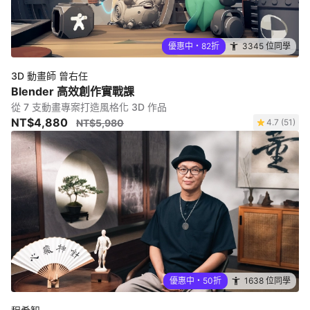
優惠中・82折
3345 位同學
3D 動畫師 曾右任
Blender 高效創作實戰課
從 7 支動畫專案打造風格化 3D 作品
NT$4,880
NT$5,980
4.7 (51)
優惠中・50折
1638 位同學