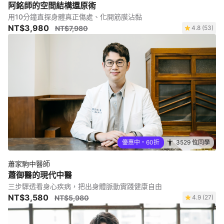
阿銘師的空間結構還原術
用10分鐘直探身體真正傷處、化開筋膜沾黏
NT$3,980
NT$7,980
4.8 (53)
優惠中・60折
3529 位同學
蕭家駒中醫師
蕭御醫的現代中醫
三步驟透看身心疾病，把出身體脈動實踐健康自由
NT$3,580
NT$5,980
4.9 (27)