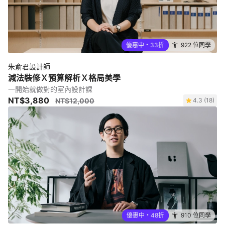
優惠中・33折
922 位同學
朱俞君設計師
減法裝修Ｘ預算解析Ｘ格局美學
一開始就做對的室內設計課
NT$3,880
NT$12,000
4.3 (18)
優惠中・48折
910 位同學