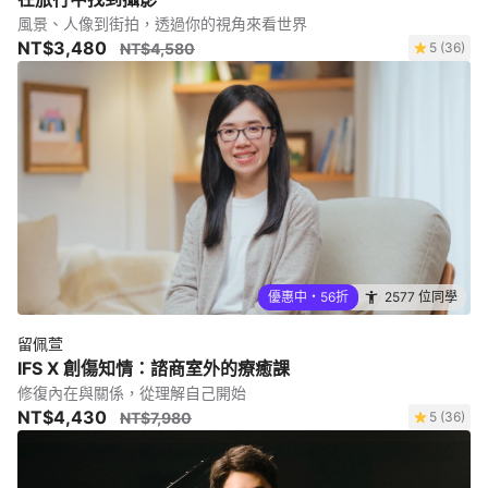
風景、人像到街拍，透過你的視角來看世界
NT$3,480
NT$4,580
5 (36)
優惠中・56折
2577 位同學
留佩萱
IFS X 創傷知情：諮商室外的療癒課
修復內在與關係，從理解自己開始
NT$4,430
NT$7,980
5 (36)