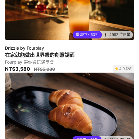
優惠中・60折
4982 位同學
Drizzle by Fourplay
在家就能做出世界級的創意調酒
Fourplay 帶你邊玩邊學會
NT$3,580
NT$5,980
4.9 (28)