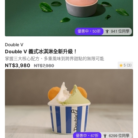
優惠中・50折
941 位同學
Double V
Double V 義式冰淇淋全新升級！
掌握三大核心配方、多重風味到跨界甜點的無限可能
NT$3,980
NT$7,980
5 (3)
優惠中・67折
6299 位同學