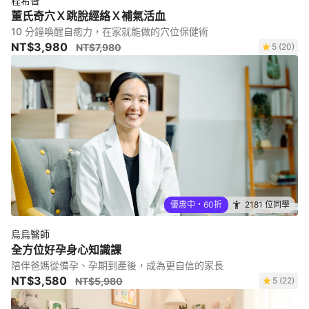
程希智
董氏奇穴Ｘ跳脫經絡Ｘ補氣活血
10 分鐘喚醒自癒力，在家就能做的穴位保健術
NT$3,980
NT$7,980
5 (20)
優惠中・60折
2181 位同學
烏烏醫師
全方位好孕身心知識課
陪伴爸媽從備孕、孕期到產後，成為更自信的家長
NT$3,580
NT$5,980
5 (22)