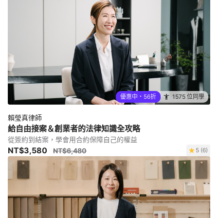
優惠中・56折
1575 位同學
賴瑩真律師
給自由接案＆創業者的法律知識全攻略
從簽約到結案，學會用合約保障自己的權益
NT$3,580
NT$6,480
5 (6)