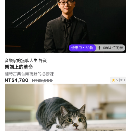
優惠中・60折
6864 位同學
音樂家的無聊人生 許崴
樂譜上的革命
翻轉古典音樂視野的必修課
NT$4,780
NT$8,000
5 (91)