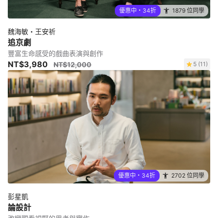
優惠中・34折
1879 位同學
魏海敏・王安祈
追京劇
豐富生命感受的戲曲表演與創作
NT$3,980
NT$12,000
5 (11)
優惠中・34折
2702 位同學
彭星凱
論設計