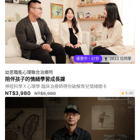
優惠中・67折
2633 位同學
幼思職能心理聯合治療所
陪伴孩子的情緒學習成長課
神經科學Ｘ心理學 臨床治療師帶你破解育兒情緒關卡
NT$3,980
NT$5,980
5 (4)