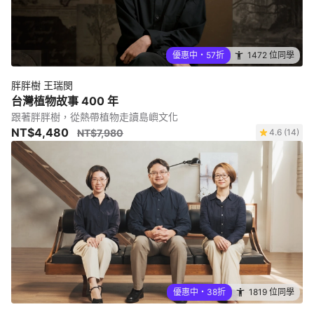
優惠中・57折
1472 位同學
胖胖樹 王瑞閔
台灣植物故事 400 年
跟著胖胖樹，從熱帶植物走讀島嶼文化
NT$4,480
NT$7,980
4.6 (14)
優惠中・38折
1819 位同學