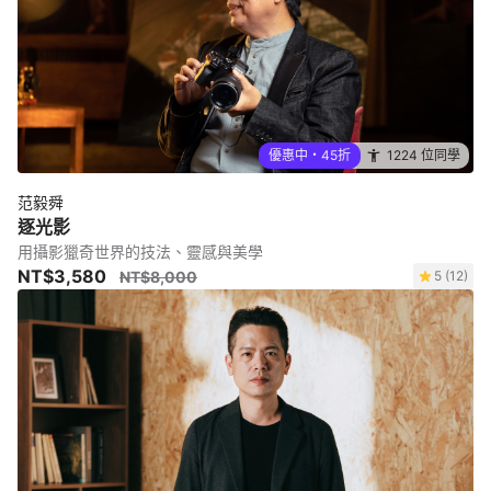
優惠中・45折
1224 位同學
范毅舜
逐光影
用攝影獵奇世界的技法、靈感與美學
NT$3,580
NT$8,000
5 (12)