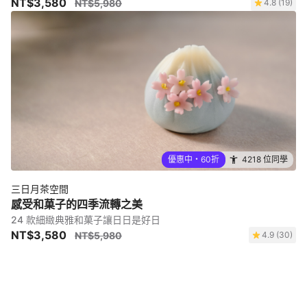
NT$3,580
NT$5,980
4.8 (19)
優惠中・60折
4218 位同學
三日月茶空間
感受和菓子的四季流轉之美
24 款細緻典雅和菓子讓日日是好日
NT$3,580
NT$5,980
4.9 (30)