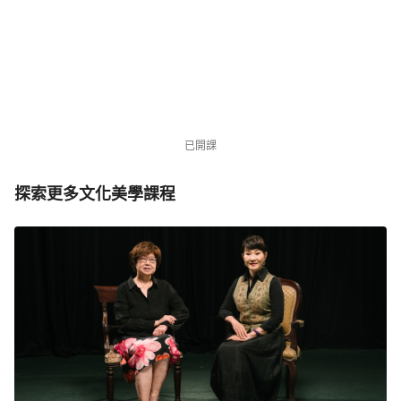
・倒數 6 天
NT$3,980
NT$12,000
優惠中
1879 位同學
已開課
探索更多文化美學課程