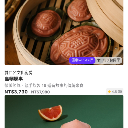
優惠中・47折
733 位同學
雙口呂文化廚房
島嶼粿事
循著節氣，親手炊製 16 道有故事的傳統米食
NT$3,730
NT$7,980
4.8 (5)