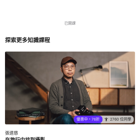
NT$3,480
NT$4,580
優惠中
2760 位同學
已開課
探索更多知識課程
優惠中・76折
2760 位同學
張道慈
在旅行中找到攝影