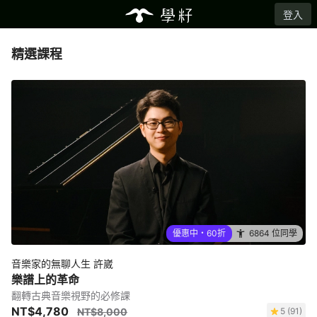
登入
精選課程
優惠中・60折
6864 位同學
音樂家的無聊人生 許崴
樂譜上的革命
翻轉古典音樂視野的必修課
NT$4,780
NT$8,000
5 (91)