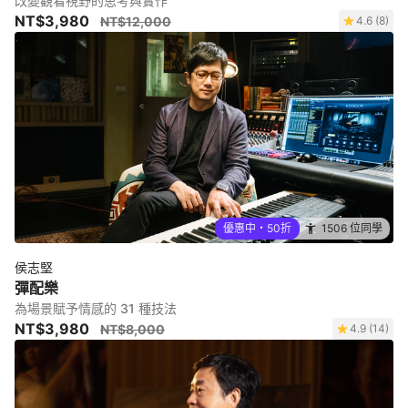
改變觀看視野的思考與實作
NT$3,980
NT$12,000
4.6 (8)
優惠中・50折
1506 位同學
侯志堅
彈配樂
為場景賦予情感的 31 種技法
NT$3,980
NT$8,000
4.9 (14)