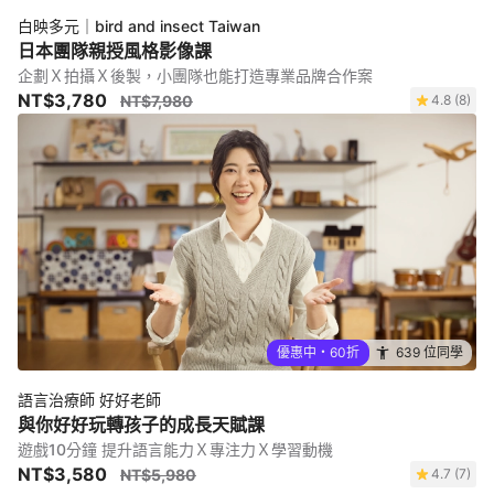
白映多元｜bird and insect Taiwan
日本團隊親授風格影像課
企劃Ｘ拍攝Ｘ後製，小團隊也能打造專業品牌合作案
NT$3,780
NT$7,980
4.8 (8)
優惠中・60折
639 位同學
語言治療師 好好老師
與你好好玩轉孩子的成長天賦課
遊戲10分鐘 提升語言能力Ｘ專注力Ｘ學習動機
NT$3,580
NT$5,980
4.7 (7)