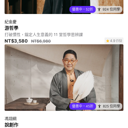
優惠中・52折
924 位同學
紀金慶
游哲學
打破慣性，錨定人生意義的 11 堂哲學思辨課
NT$3,580
NT$6,980
4.9 (15)
優惠中・45折
825 位同學
馮翊綱
說創作