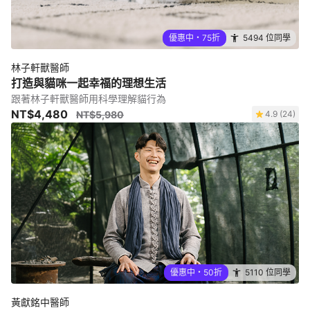
優惠中・75折
5494 位同學
林子軒獸醫師
打造與貓咪一起幸福的理想生活
跟著林子軒獸醫師用科學理解貓行為
NT$4,480
NT$5,980
4.9 (24)
優惠中・50折
5110 位同學
黃獻銘中醫師