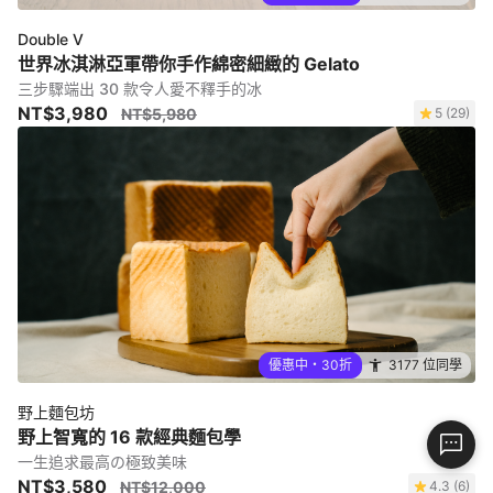
Double V
世界冰淇淋亞軍帶你手作綿密細緻的 Gelato
三步驟端出 30 款令人愛不釋手的冰
NT$3,980
NT$5,980
5 (29)
優惠中・30折
3177 位同學
野上麵包坊
野上智寬的 16 款經典麵包學
一生追求最高の極致美味
NT$3,580
NT$12,000
4.3 (6)