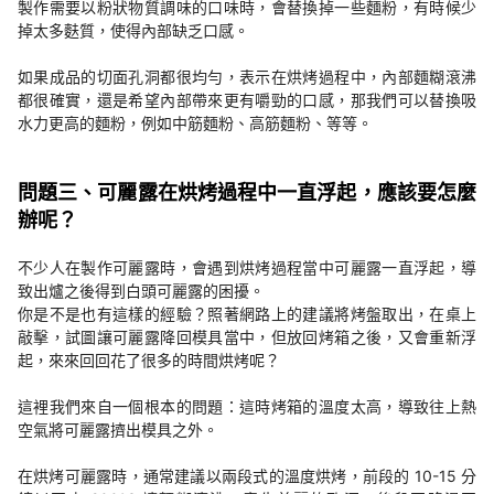
製作需要以粉狀物質調味的口味時，會替換掉一些麵粉，有時候少
掉太多麩質，使得內部缺乏口感。
如果成品的切面孔洞都很均勻，表示在烘烤過程中，內部麵糊滾沸
都很確實，還是希望內部帶來更有嚼勁的口感，那我們可以替換吸
水力更高的麵粉，例如中筋麵粉、高筋麵粉、等等。
問題三、可麗露在烘烤過程中一直浮起，應該要怎麼
辦呢？
不少人在製作可麗露時，會遇到烘烤過程當中可麗露一直浮起，導
致出爐之後得到白頭可麗露的困擾。
你是不是也有這樣的經驗？照著網路上的建議將烤盤取出，在桌上
敲擊，試圖讓可麗露降回模具當中，但放回烤箱之後，又會重新浮
起，來來回回花了很多的時間烘烤呢？
這裡我們來自一個根本的問題：這時烤箱的溫度太高，導致往上熱
空氣將可麗露擠出模具之外。
在烘烤可麗露時，通常建議以兩段式的溫度烘烤，前段的 10-15 分