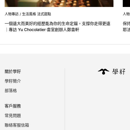
人物專訪
/
生活風格
法式甜點
人物
一個遠大而美好的經歷能為你的生命定錨，支撐你走得更遠
保
｜專訪 Yu Chocolatier‧畬室創辦人鄭畬軒
耶法
Item
1
of
4
關於學籽
學籽簡介
部落格
客戶服務
常見問題
聯絡客服信箱