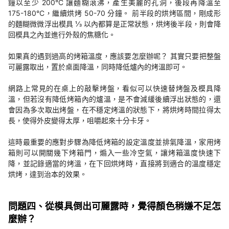
鐘以至少 200°C 讓麵糊滾沸，產生美麗的孔洞，後段再降溫至
175-180°C，繼續烘烤 50-70 分鐘。 前半段的烘烤區間，剛成形
的麵糊微微浮出模具 ⅓ 以內都算是正常狀態，烘烤後半段，則會降
回模具之內並進行外殼的焦糖化。
如果真的遇到過高的烤箱溫度，應該要怎麼辦呢？ 其實只要把整盤
可麗露取出，置於桌面降溫，同時降低爐內的烤溫即可。
網路上常見的在桌上的敲擊烤盤，看似可以快速替烤盤及模具降
溫，但若沒有降低烤箱內的爐溫，是不會減緩後續浮出狀態的，還
會因為多次取出烤盤，在不穩定烤溫的狀態下，將烘烤時間拉得太
長，使得外皮變得太厚，咀嚼起來十分卡牙。
這時最重要的應對步驟為降低烤箱的設定溫度並排氣降溫，家用烤
箱則可以開關幾下烤箱門，煽入一些冷空氣，讓烤箱溫度快速下
降，並記錄適當的烤溫，在下回烘烤時，直接將到適合的溫度穩定
烘烤，達到治本的效果。
問題四、從模具倒出可麗露時，覺得顏色稍嫌不足怎
麼辦？