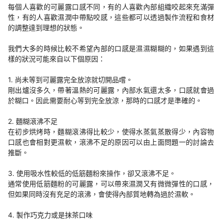
每個人喜歡的可麗露口感不同，有的人喜歡內部組織咬起來充滿彈
性，有的人喜歡濕潤中帶點咬感，這些都可以透過製作流程和食材
的調整達到理想的狀態。
我們大多的時候比較不希望內部的口感是濕濕糊糊的，如果遇到這
樣的狀況可能來自以下個原因：
1. 尚未等到可麗露完全放涼就切開品嚐。
剛出爐沒多久，帶著溫熱的可麗露，內部水氣還太多，口感就會過
於糊口。因此需要耐心等到完全放涼，那時的口感才是準確的。
2. 麵糊滾沸不足
在初步烘烤時，麵糊滾沸得比較少，使得水蒸氣蒸散得少，內容物
口感也會相對更濕軟，滾沸不足的原因可以由上面問題一的討論去
推斷。
3. 使用吸水性較低的低筋麵粉來操作，卻又滾沸不足。
通常使用低筋麵粉的可麗露，可以帶來濕潤又有微微彈性的口感，
但如果同時沒有充足的滾沸，會使得內部質地轉為過於濕軟。
4. 製作巧克力或是抹茶口味