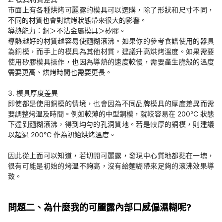
市面上有各種烘烤可麗露的模具可以選購，除了形狀和尺寸不同，
不同的材質也會對烘烤狀態帶來很大的影響。
導熱能力：銅＞不沾金屬模具＞矽膠。
導熱越好的材質越容易使麵糊滾沸。如果你的參考食譜使用的器具
為銅模，而手上的模具為其他材質，建議升高烘烤溫度。如果需要
使用矽膠模具操作，也因為導熱的速度較慢，需要產生脆殼的溫度
需要更高、烘烤時間也需要更長。
3. 模具厚度差異
即使都是使用銅模的情境，也會因為不同品牌模具的厚度差異而需
要調整烤溫及時間。例如較薄的中型銅模，就較容易在 200°C 狀態
下達到麵糊滾沸，得到均勻的孔洞質地。若是較厚的銅模，則建議
以超過 200°C 作為初始烘烤溫度。
因此從上面可以知道，若切開可麗露，發現中心質地都黏在一塊，
很有可能是初始的烤溫不夠高，沒有給麵糊帶來足夠的滾沸效果導
致。
問題二、為什麼我的可麗露內部口感偏濕糊呢?