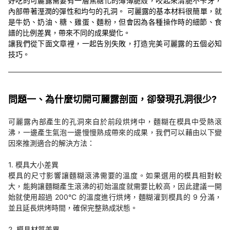
好吃的可麗露需要有一層焦糖化的薄薄脆殼，咬起來清脆不卡牙，
內部帶著溼潤的彈性和均勻的孔洞。 可麗露的基本材料很簡單，就
是牛奶、奶油、糖、雞蛋、麵粉，但會因為各種操作時的細節、食
譜的比例差異，帶來不同的成果變化。
讓我們從下面文章裡，一起告別失敗，打造完美可麗露的五個必知
技巧。
問題一、為什麼切開可麗露剖面，卻發現孔洞很少?
可麗露內部產生的孔洞來自於前段烘烤中，麵糊在模具中受熱滾
沸，一邊產生氣泡一邊慢慢熟成帶來的成果，我們可以藉由以下變
因來推測適合的解決方法：
1. 模具大小差異
模具的尺寸影響讓麵糊滾沸需要的溫度。如果選用的模具相對較
大，能夠讓麵糊產生滾沸的初始溫度就需要比較高，因此建議一開
始就使用超過 200°C 的溫度進行烘烤，麵糊灌到模具的 9 分滿，
並且延長烘烤時間，確保完整熟成狀態。
2. 模具材質差異