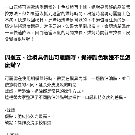
一口氣將可麗露烤到適當的上色狀態再出爐，絕對是最好的品質管
控方法。但如果還沒抓到適當的烘烤時間，出爐時發現可麗露上色
不夠，快速放回模具，進烤箱烘烤是可以的。不過值得注意的是，
穩定烘烤溫度還是非常重要的，如果太常倒出檢查，會讓烤箱溫度
一直快速降溫，回到適當溫度的時間拉長、烘烤時間就會拉長，皮
會變得很厚喔！
問題五、從模具倒出可麗露時，覺得顏色稍嫌不足怎
麼辦？
可麗露在使用銅模烘烤時，需要在模具內部上一層防沾油脂，並且
依據特性的不同，延長外皮脆殼的時間。
蜂蠟、烤盤油、奶油都是常見的操作方式。
這裡替大家整理了不同防沾油脂對於操作、口感和持久度的差異。
⭑蜂蠟
優點：脆皮持久力最高。
缺點：操作及清潔較麻煩。