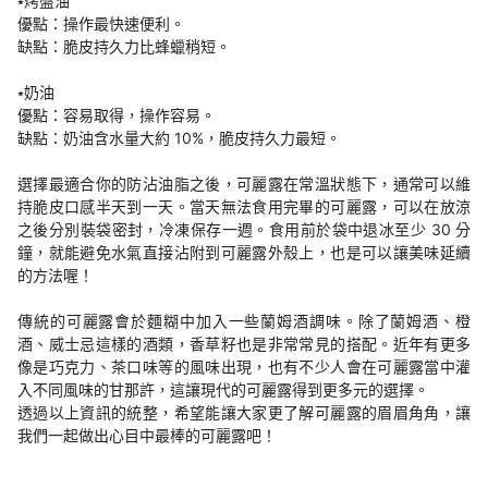
⭑烤盤油
優點：操作最快速便利。
缺點：脆皮持久力比蜂蠟稍短。
⭑奶油
優點：容易取得，操作容易。
缺點：奶油含水量大約 10%，脆皮持久力最短。
選擇最適合你的防沾油脂之後，可麗露在常溫狀態下，通常可以維
持脆皮口感半天到一天。當天無法食用完畢的可麗露，可以在放涼
之後分別裝袋密封，冷凍保存一週。食用前於袋中退冰至少 30 分
鐘，就能避免水氣直接沾附到可麗露外殼上，也是可以讓美味延續
的方法喔！
傳統的可麗露會於麵糊中加入一些蘭姆酒調味。除了蘭姆酒、橙
酒、威士忌這樣的酒類，香草籽也是非常常見的搭配。近年有更多
像是巧克力、茶口味等的風味出現，也有不少人會在可麗露當中灌
入不同風味的甘那許，這讓現代的可麗露得到更多元的選擇。
透過以上資訊的統整，希望能讓大家更了解可麗露的眉眉角角，讓
我們一起做出心目中最棒的可麗露吧！