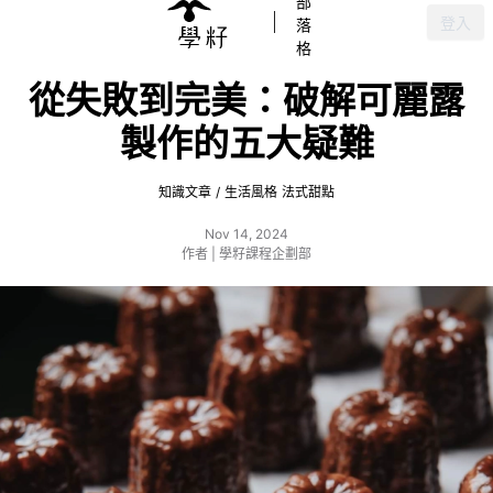
部
登入
落
格
從失敗到完美：破解可麗露
製作的五大疑難
知識文章
/
生活風格
法式甜點
Nov 14, 2024
作者 | 學籽課程企劃部