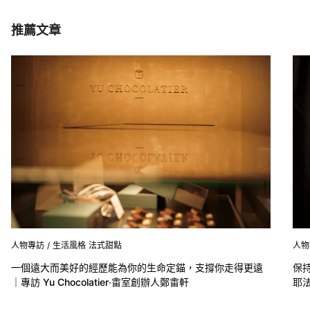
推薦文章
人物專訪
/
生活風格
法式甜點
人物
一個遠大而美好的經歷能為你的生命定錨，支撐你走得更遠
保
｜專訪 Yu Chocolatier‧畬室創辦人鄭畬軒
耶法
Item