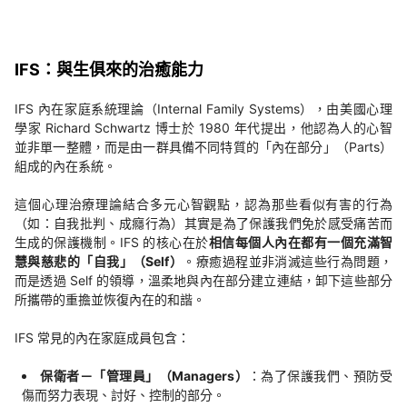
IFS：與生俱來的治癒能力
IFS 內在家庭系統理論（Internal Family Systems），由美國心理
學家 Richard Schwartz 博士於 1980 年代提出，他認為人的心智
並非單一整體，而是由一群具備不同特質的「內在部分」（Parts）
組成的內在系統。
這個心理治療理論結合多元心智觀點，認為那些看似有害的行為
（如：自我批判、成癮行為）其實是為了保護我們免於感受痛苦而
生成的保護機制。IFS 的核心在於
相信每個人內在都有一個充滿智
慧與慈悲的「自我」（Self）
。療癒過程並非消滅這些行為問題，
而是透過 Self 的領導，溫柔地與內在部分建立連結，卸下這些部分
所攜帶的重擔並恢復內在的和諧。
IFS 常見的內在家庭成員包含：
保衛者－「管理員」（Managers）
：為了保護我們、預防受
傷而努力表現、討好、控制的部分。