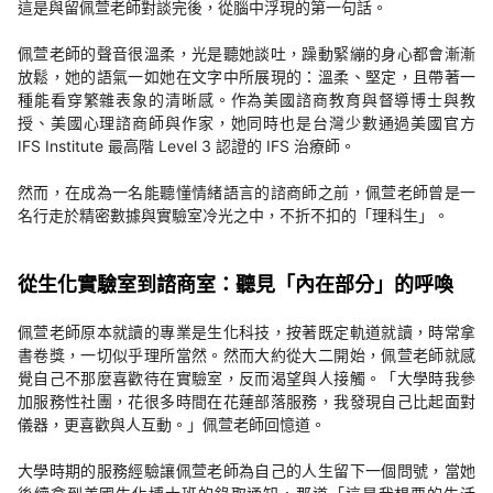
這是與留佩萱老師對談完後，從腦中浮現的第一句話。
佩萱老師的聲音很溫柔，光是聽她談吐，躁動緊繃的身心都會漸漸
放鬆，她的語氣一如她在文字中所展現的：溫柔、堅定，且帶著一
種能看穿繁雜表象的清晰感。作為美國諮商教育與督導博士與教
授、美國心理諮商師與作家，她同時也是台灣少數通過美國官方
IFS Institute 最高階 Level 3 認證的 IFS 治療師。
然而，在成為一名能聽懂情緒語言的諮商師之前，佩萱老師曾是一
名行走於精密數據與實驗室冷光之中，不折不扣的「理科生」。
從生化實驗室到諮商室：聽見「內在部分」的呼喚
佩萱老師原本就讀的專業是生化科技，按著既定軌道就讀，時常拿
書卷獎，一切似乎理所當然。然而大約從大二開始，佩萱老師就感
覺自己不那麼喜歡待在實驗室，反而渴望與人接觸。「大學時我參
加服務性社團，花很多時間在花蓮部落服務，我發現自己比起面對
儀器，更喜歡與人互動。」佩萱老師回憶道。
大學時期的服務經驗讓佩萱老師為自己的人生留下一個問號，當她