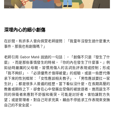
深埋內心的細小創傷
在診間，有許多人曾向佩萱老師提問：「我童年沒發生過什麼重大
事件，那我也有創傷嗎？」
老師引用 Gabor Maté 說過的一句話：，「創傷不只是『發生了什
麼』，而是那些事情發生的時候，『你的內在發生了什麼事。』例
如幼時嚴厲的父母親，習慣用傷人的言詞批評表現或控制；形成
「我不夠好」、「必須優秀才值得被愛」的經驗，或是一些歷代傳
承下來的性別框架：「女性應該相夫教子」、「男性應該要扛一家
生計」；都是很多人普遍的經歷。當下看似沒什麼，在長期高壓的
教養或期待之下，卻會在心中發展出受傷的被放逐者，進而誕生不
同的保衛者來應對不舒服和衝突。可能是討好者，害怕讓對方失
望；或是管理者，對自己苛求完美，藉由不停追求工作表現來安撫
自己的不安全感。