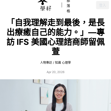
部
登入
落
格
「自我理解走到最後，是長
出療癒自己的能力。」—專
訪 IFS 美國心理諮商師留佩
萱
人物專訪
/
知識
心理學
Apr 20, 2026