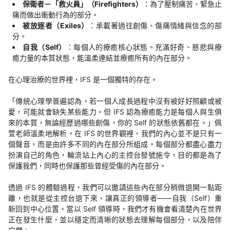
保衛者－「救火員」（Firefighters）
：為了壓制痛苦、緊急止
痛而做出衝動行為的部分。
被放逐者（Exiles）
：承載著過往創傷、傷痛情緒與信念的部
分。
自我（Self）
：每個人的療癒核心狀態。充滿好奇、慈悲與療
癒力量的本質狀態，能溫柔連結並療癒所有的內在部分。
在心理治療的世界裡，IFS 是一個獨特的存在。
「傳統心理學普遍認為，若一個人成長過程中沒有被好好照顧或被
愛，可能就會缺失某些能力。但 IFS 認為療癒能力是每個人與生俱
來的本質，無論經歷過哪些創傷，你的 Self 的狀態依舊都在。」佩
萱老師溫柔地解析。在 IFS 的世界觀裡，我們的內心並不是只有一
個聲音，而是由許多不同的內在部分所組成。每個部分都盡心盡力
扮演自己的角色，輪流站上內心的主控台發號施令，目的都是為了
保護我們，同時也保護那些曾經受傷的內在部分。
透過 IFS 的體驗過程，我們可以邀請這些內在部分稍微退開一點距
離，也就是從主控台退下來，讓真正的領導者——自我（Self）重
新回到中心位置。當以 Self 領導時，我們才有機會看清楚內在世界
正在發生什麼，並以穩定而清晰的狀態去理解每個部分，以及陪伴